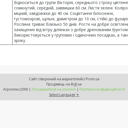
Відноситься до групи Вікторія, середнього строку цвітіння
сомкнутий, середній, заввишки 60 см. Листя зелені. Колір
міцний, завдовжки до 40 см. Соцвітання білосніжні,
густомохрові, щільні, діаметром до 10 см, стійкі до фузарі
Рослина триває близько 50 днів. Росте на добре освітлен
захищених від вітру ділянках з добре дренованим ґрунтом
Використовується у групових і одиночних посадках, а та
зрізку.
Сайт створений на маркетплейсі
Prom.ua
Продавець на Bigl.ua
Агроплюс2000 |
Поскаржитися на контент
|
Політика конфіденційності
Select Language
▼