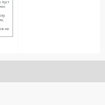
. Куст
онос
озу.
их,
.
кож на