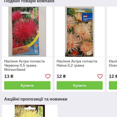
Подібні товари компанії
Насіння Астра голчаста
Насіння Астра голчаста
Насі
Червона 0,5 грама
Наїна 0,2 грама
Осен
MoravoSeed
13
12
12
₴
₴
Купити
Купити
Акційні пропозиції та новинки