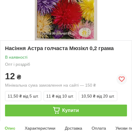
Насіння Астра голчаста Мюзікл 0,2 грама
В наявності
Опт і роздріб
12
₴
Мінімальна сума замовлення на сайті — 150 ₴
11,50 ₴
від 5 шт.
11 ₴
від 10 шт.
10,50 ₴
від 20 шт.
Купити
Опис
Характеристики
Доставка
Оплата
Умови п