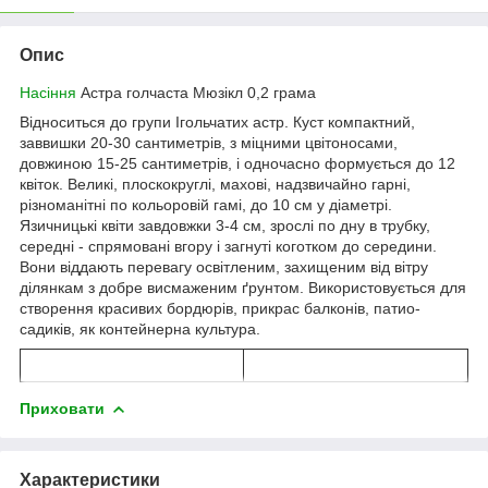
Опис
Насіння
Астра голчаста Мюзікл 0,2 грама
Відноситься до групи Ігольчатих астр. Куст компактний,
заввишки 20-30 сантиметрів, з міцними цвітоносами,
довжиною 15-25 сантиметрів, і одночасно формується до 12
квіток. Великі, плоскокруглі, махові, надзвичайно гарні,
різноманітні по кольоровій гамі, до 10 см у діаметрі.
Язичницькі квіти завдовжки 3-4 см, зрослі по дну в трубку,
середні - спрямовані вгору і загнуті коготком до середини.
Вони віддають перевагу освітленим, захищеним від вітру
ділянкам з добре висмаженим ґрунтом. Використовується для
створення красивих бордюрів, прикрас балконів, патио-
садиків, як контейнерна культура.
Приховати
Характеристики