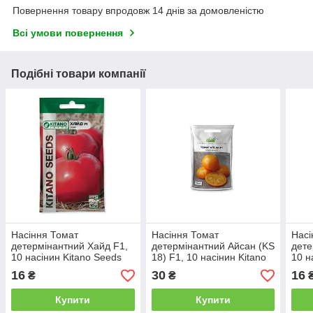
Повернення товару впродовж 14 днів за домовленістю
Всі умови повернення
Подібні товари компанії
Насіння Томат
Насіння Томат
Насі
детермінантний Хайд F1,
детермінантний Айсан (KS
дете
10 насінин Kitano Seeds
18) F1, 10 насінин Kitano
10 н
Seeds Професійне
16
30
16
₴
₴
Насіння
Купити
Купити