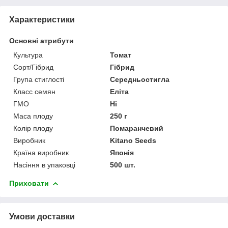
Характеристики
Основні атрибути
Культура
Томат
Сорт/Гібрид
Гібрид
Група стиглості
Середньостигла
Класс семян
Еліта
ГМО
Ні
Маса плоду
250 г
Колір плоду
Помаранчевий
Виробник
Kitano Seeds
Країна виробник
Японія
Насіння в упаковці
500 шт.
Приховати
Умови доставки