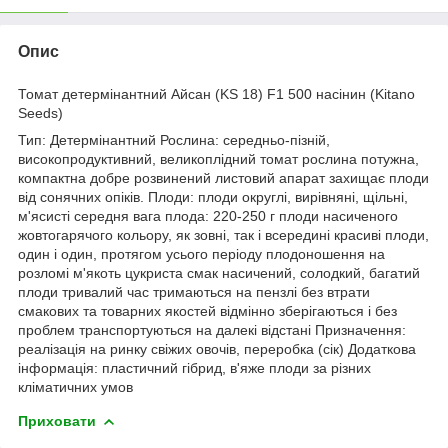
Опис
Томат детермінантний Айсан (KS 18) F1 500 насінин (Kitano
Seeds)
Тип: Детермінантний Рослина: середньо-пізній,
високопродуктивний, великоплідний томат рослина потужна,
компактна добре розвинений листовий апарат захищає плоди
від сонячних опіків.
Плоди: плоди округлі, вирівняні, щільні,
м'ясисті середня вага плода: 220-250 г плоди насиченого
жовтогарячого кольору, як зовні, так і всередині красиві плоди,
один і один, протягом усього періоду плодоношення на
розломі м'якоть цукриста смак насичений, солодкий, багатий
плоди тривалий час тримаються на пензлі без втрати
смакових та товарних якостей
відмінно зберігаються і без
проблем транспортуються на далекі відстані Призначення:
реалізація на ринку свіжих овочів, переробка (сік) Додаткова
інформація: пластичний гібрид, в'яже плоди за різних
кліматичних умов
Приховати