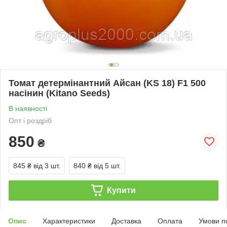
Томат детермінантний Айсан (KS 18) F1 500
насінин (Kitano Seeds)
В наявності
Опт і роздріб
850
₴
845 ₴
від 3 шт.
840 ₴
від 5 шт.
Купити
Опис
Характеристики
Доставка
Оплата
Умови п