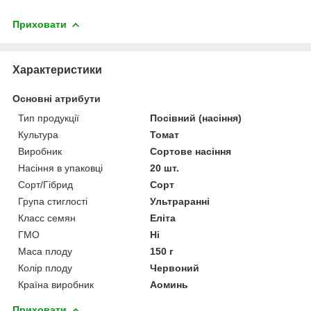
Приховати
Характеристики
Основні атрибути
Тип продукції
Посівний (насіння)
Культура
Томат
Виробник
Сортове насіння
Насіння в упаковці
20 шт.
Сорт/Гібрид
Сорт
Група стиглості
Ультраранні
Класс семян
Еліта
ГМО
Ні
Маса плоду
150 г
Колір плоду
Червоний
Країна виробник
Аоминь
Приховати