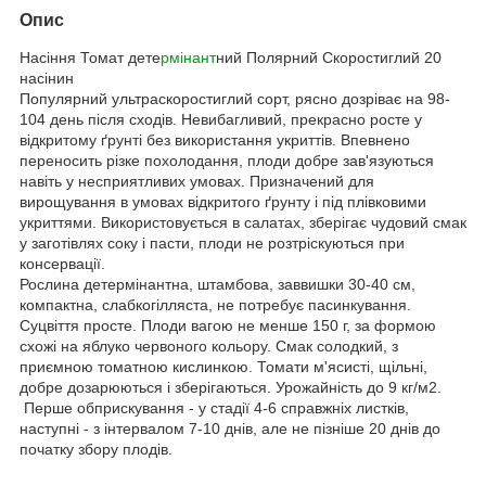
Опис
Насіння Томат дете
рмінант
ний Полярний Скоростиглий 20
насінин
Популярний ультраскоростиглий сорт, рясно дозріває на 98-
104 день після сходів. Невибагливий, прекрасно росте у
відкритому ґрунті без використання укриттів. Впевнено
переносить різке похолодання, плоди добре зав'язуються
навіть у несприятливих умовах. Призначений для
вирощування в умовах відкритого ґрунту і під плівковими
укриттями. Використовується в салатах, зберігає чудовий смак
у заготівлях соку і пасти, плоди не розтріскуються при
консервації.
Рослина детермінантна, штамбова, заввишки 30-40 см,
компактна, слабкогілляста, не потребує пасинкування.
Суцвіття просте. Плоди вагою не менше 150 г, за формою
схожі на яблуко червоного кольору. Смак солодкий, з
приємною томатною кислинкою. Томати м'ясисті, щільні,
добре дозарюються і зберігаються. Урожайність до 9 кг/м2.
Перше обприскування - у стадії 4-6 справжніх листків,
наступні - з інтервалом 7-10 днів, але не пізніше 20 днів до
початку збору плодів.