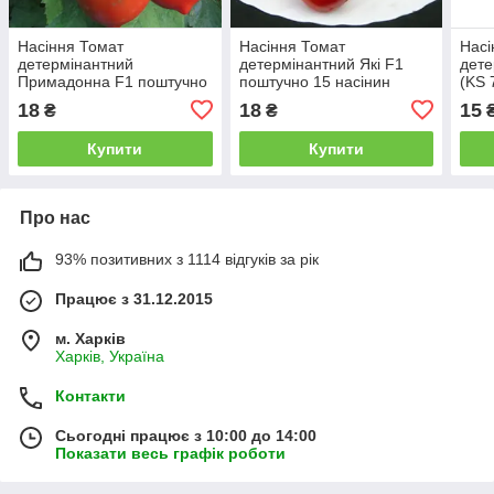
Насіння Томат
Насіння Томат
Насі
детермінантний
детермінантний Які F1
дете
Примадонна F1 поштучно
поштучно 15 насінин
(KS 
15 насінин Елітний ряд
Seminis
насі
18
18
15
₴
₴
Купити
Купити
Про нас
93% позитивних з 1114 відгуків за рік
Працює з 31.12.2015
м. Харків
Харків, Україна
Контакти
Сьогодні працює з 10:00 до 14:00
Показати весь графік роботи