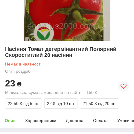
Насіння Томат детермінантний Полярний
Скоростиглий 20 насінин
Немає в наявності
Опт і роздріб
23
₴
Мінімальна сума замовлення на сайті — 150 ₴
22,50 ₴
від 5 шт.
22 ₴
від 10 шт.
21,50 ₴
від 20 шт.
Опис
Характеристики
Доставка
Оплата
Умови п