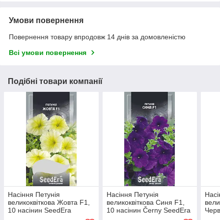
Умови повернення
Повернення товару впродовж 14 днів за домовленістю
Всі умови повернення
Подібні товари компанії
Насіння Петунія
Насіння Петунія
Насі
великоквіткова Жовта F1,
великоквіткова Синя F1,
вели
10 насінин SeedEra
10 насінин Černy SeedEra
Черв
See