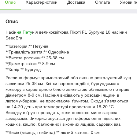
Опис
Характеристики
Доставка
Оплата
Умови п
Опис
Насін
ня Пету
нія великоквіткова Пікоті F1 Бургунд 10 насінин
SeedEra
**Категорія:** Петунія
**Тривалість життя:** Однорічна
**Висота рослини:** 25-38 см
**Діаметр квітки:** 8-9 см
**Колір:** Бургунд
Рослина формує прямостоячий або сильно розгалужений кущ
заввишки 25-38 см. Квітки воронкоподібні, бургундського
кольору з характерною білою хвилястою облямівкою по краю,
діаметром 8-9 см. Насіння висівають у розсадні ящики в
лютому-березні, не присипаючи ґрунтом. Сходи з’являються
на 14-20 день при температурі проростання 18-20 °C.
Висадку в ґрунт проводять, коли повністю мине загроза
заморозків. Використовується для оформлення підвісних
кошиків, кашпо, балконних і віконних ящиків, садових ваз.
**Висів (місяць, глибина):** лютий-квітень, 0 см