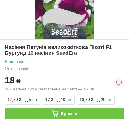
Насіння Петунія великоквіткова Пікоті F1
Бургунд 10 насінин SeedEra
В наявності
Опт і роздріб
18
₴
Мінімальна сума замовлення на сайті — 150 ₴
17,50 ₴
від 5 шт.
17 ₴
від 10 шт.
16,50 ₴
від 20 шт.
Купити