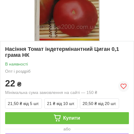
Насіння Томат індетермінантний Циган 0,1
грама НК
В наявності
Опт і роздріб
22
₴
Мінімальна сума замовлення на сайті — 150 ₴
21,50 ₴
від 5 шт.
21 ₴
від 10 шт.
20,50 ₴
від 20 шт.
Купити
або