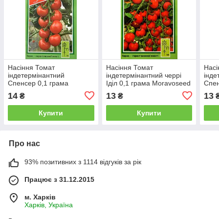
Насіння Томат
Насіння Томат
Насі
індетермінантний
індетермінантний черрі
інде
Спенсер 0,1 грама
Іділ 0,1 грама Moravoseed
Спен
Moravoseed
Mor
14
13
13
₴
₴
Купити
Купити
Про нас
93% позитивних з 1114 відгуків за рік
Працює з 31.12.2015
м. Харків
Харків, Україна