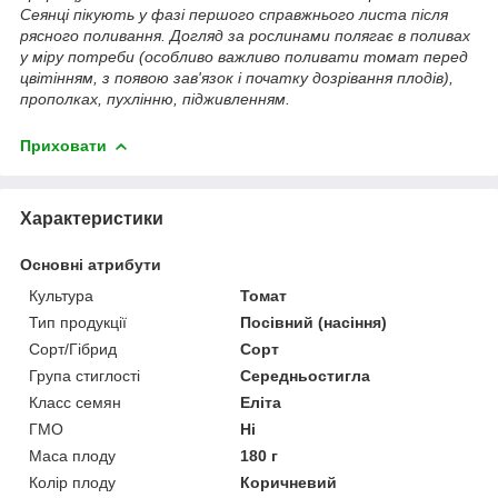
Сеянці пікують у фазі першого справжнього листа після
рясного поливання. Догляд за рослинами полягає в поливах
у міру потреби (особливо важливо поливати томат перед
цвітінням, з появою зав'язок і початку дозрівання плодів),
прополках, пухлінню, підживленням.
Приховати
Характеристики
Основні атрибути
Культура
Томат
Тип продукції
Посівний (насіння)
Сорт/Гібрид
Сорт
Група стиглості
Середньостигла
Класс семян
Еліта
ГМО
Ні
Маса плоду
180 г
Колір плоду
Коричневий