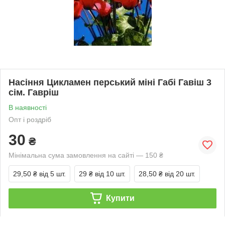
Насіння Цикламен перський міні Габі Гавіш 3
сім. Гавріш
В наявності
Опт і роздріб
30
₴
Мінімальна сума замовлення на сайті — 150 ₴
29,50 ₴
від 5 шт.
29 ₴
від 10 шт.
28,50 ₴
від 20 шт.
Купити