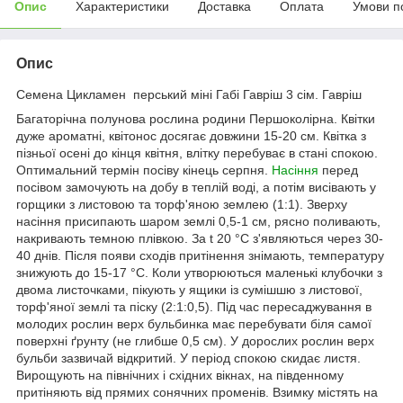
Опис
Характеристики
Доставка
Оплата
Умови п
Опис
Семена Цикламен перський міні Габі Гавріш 3 сім. Гавріш
Багаторічна полунова рослина родини Першоколірна. Квітки
дуже ароматні, квітонос досягає довжини 15-20 см. Квітка з
пізньої осені до кінця квітня, влітку перебуває в стані спокою.
Оптимальний термін посіву кінець серпня.
Насіння
перед
посівом замочують на добу в теплій воді, а потім висівають у
горщики з листовою та торф'яною землею (1:1). Зверху
насіння присипають шаром землі 0,5-1 см, рясно поливають,
накривають темною плівкою. За t 20 °C з'являються через 30-
40 днів. Після появи сходів притінення знімають, температуру
знижують до 15-17 °C. Коли утворюються маленькі клубочки з
двома листочками, пікують у ящики із сумішшю з листової,
торф'яної землі та піску (2:1:0,5). Під час пересаджування в
молодих рослин верх бульбинка має перебувати біля самої
поверхні ґрунту (не глибше 0,5 см). У дорослих рослин верх
бульби зазвичай відкритий. У період спокою скидає листя.
Вирощують на північних і східних вікнах, на південному
притіняють від прямих сонячних променів. Взимку містять на