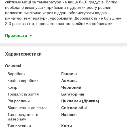
світлому місці за температури не вище 8-10 градусів. Влітку
необхідно виконувати прийоми з підтримки росту рослин:
поливати виключно через піддон, обприскувати водою
кімнатної температури, удобрювати. Добривають не більш ніж
2-3 рази за літо, переважно азотно-калійними добривами.
Приховати
Характеристики
Основні
Виробник
Гавриш
Країна виробник
Аоминь
Колір
Червоний
Тривалість життя
Багаторічні
Рід рослини
Цикламен (Дряква)
Відношення до світла
Світлолюбні
Тип посадкового
Насіння
матеріалу
Тип рослини
Квіти