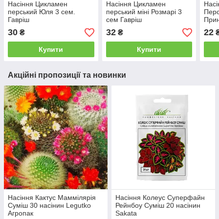
Насіння Цикламен
Насіння Цикламен
Насі
перський Юля 3 сем.
перський міні Розмарі 3
Пер
Гавріш
сем Гавріш
Прин
Zad
30
32
22
₴
₴
Купити
Купити
Акційні пропозиції та новинки
Насіння Кактус Маммілярія
Насіння Колеус Суперфайн
Суміш 30 насінин Legutko
Рейнбоу Суміш 20 насінин
Агропак
Sakata