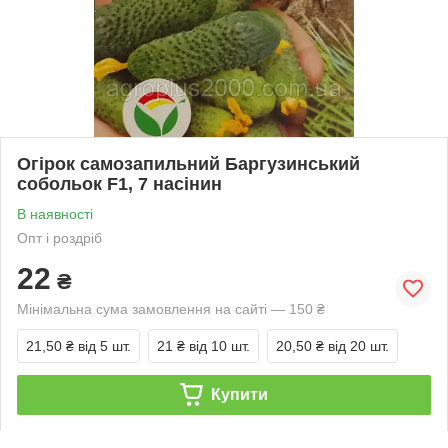
Огірок самозапильний Баргузинський
собольок F1, 7 насінин
В наявності
Опт і роздріб
22
₴
Мінімальна сума замовлення на сайті — 150 ₴
21,50 ₴
від 5 шт.
21 ₴
від 10 шт.
20,50 ₴
від 20 шт.
Купити