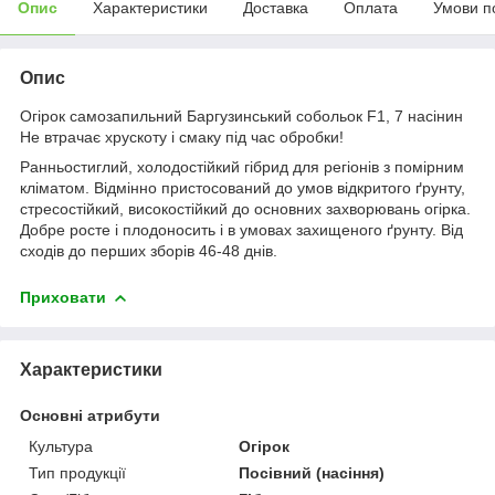
Опис
Характеристики
Доставка
Оплата
Умови п
Опис
Огірок самозапильний Баргузинський собольок F1, 7 насінин
Не втрачає хрускоту і смаку під час обробки!
Ранньостиглий, холодостійкий гібрид для регіонів з помірним
кліматом. Відмінно пристосований до умов відкритого ґрунту,
стресостійкий, високостійкий до основних захворювань огірка.
Добре росте і плодоносить і в умовах захищеного ґрунту. Від
сходів до перших зборів 46-48 днів.
Приховати
Характеристики
Основні атрибути
Культура
Огірок
Тип продукції
Посівний (насіння)