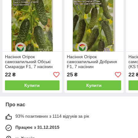
Насіння Огірок
Насіння Огірок
Насі
самозапильний Обські
самозапильний Добриня
само
Смарагди F1, 7 насінин
F1, 7 насінин
(KS 
насі
22
25
22
₴
₴
Купити
Купити
Про нас
93% позитивних з 1114 відгуків за рік
Працює з 31.12.2015