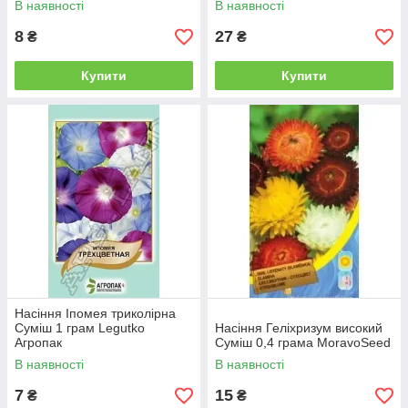
В наявності
В наявності
8
27
₴
₴
Купити
Купити
Насіння Іпомея триколірна
Суміш 1 грам Legutko
Насіння Геліхризум високий
Агропак
Суміш 0,4 грама MoravoSeed
В наявності
В наявності
7
15
₴
₴