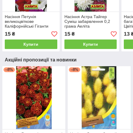
Насіння Петунія
Насіння Астра Тайгер
Насі
великоцвіткове
Суміш забарвлення 0,2
бага
Каліфорнійські Гіганти
грама Аеліта
Цвіт
Суміш забарвлень 0,03
заба
15
15
13
₴
₴
грама Аеліта
Аелі
Купити
Купити
Акційні пропозиції та новинки
–8%
–8%