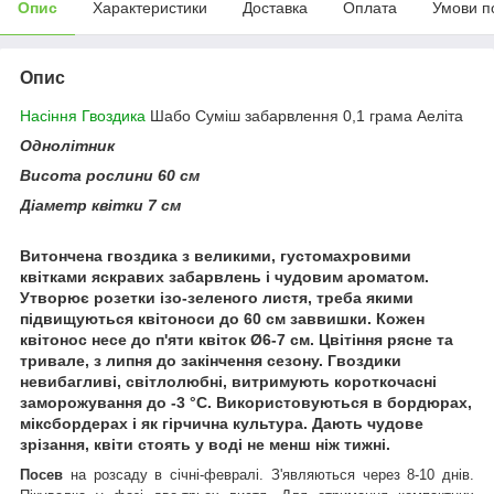
Опис
Характеристики
Доставка
Оплата
Умови п
Опис
Насіння Гвоздика
Шабо Суміш забарвлення 0,1 грама Аеліта
Однолітник
Висота рослини 60 см
Діаметр квітки
7 см
Витончена гвоздика з великими, густомахровими
квітками яскравих забарвлень і чудовим ароматом.
Утворює розетки ізо-зеленого листя, треба якими
підвищуються квітоноси до 60 см заввишки. Кожен
квітонос несе до п'яти квіток Ø6-7 см. Цвітіння рясне та
тривале, з липня до закінчення сезону. Гвоздики
невибагливі, світлолюбні, витримують короткочасні
заморожування до -3 °C. Використовуються в бордюрах,
міксбордерах і як гірчична культура. Дають чудове
зрізання, квіти стоять у воді не менш ніж тижні.
Посев
на розсаду в січні-февралі. З'являються через 8-10 днів.