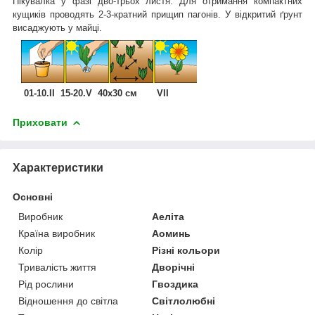
Пікувалка у фазі дво-трьох листя. Для отримання компактних
кущиків проводять 2-3-кратний прищип пагонів. У відкритий ґрунт
висаджують у майці.
01-10.II 15-20.V 40x30 см VII
Приховати
Характеристики
Основні
Виробник
Аеліта
Країна виробник
Аоминь
Колір
Різні кольори
Тривалість життя
Дворічні
Рід рослини
Гвоздика
Відношення до світла
Світлолюбні