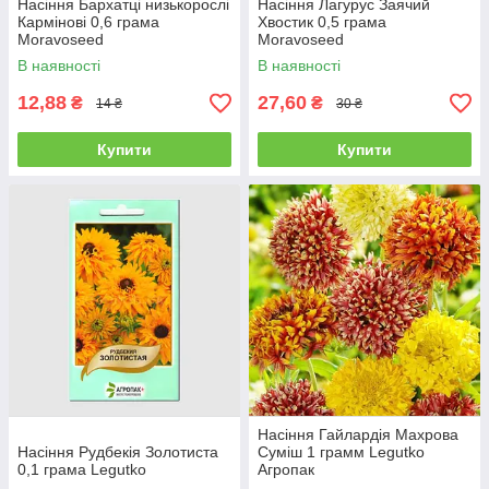
Насіння Бархатці низькорослі
Насіння Лагурус Заячий
Кармінові 0,6 грама
Хвостик 0,5 грама
Moravoseed
Moravoseed
В наявності
В наявності
12,88
27,60
₴
₴
14 ₴
30 ₴
Купити
Купити
Насіння Гайлардія Махрова
Насіння Рудбекія Золотиста
Суміш 1 грамм Legutko
0,1 грама Legutko
Агропак