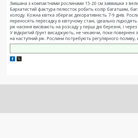
Змішана з компактними рослинами 15-20 см заввишки з велик
Бархатистий фактура пелюсток робить колір багатшим, багатш
холоду. Кожна квітка зберігає декоративність 7-9 днів. Рос
переносять пересадку в квітучому стані, ідеально підходять
рік насіння висівають на розсаду у перші дні березня, і чере
У відкритий ґрунт висаджують, не чекаючи, поки повернені за
на наступний рік. Рослини потребують регулярного поливу, п