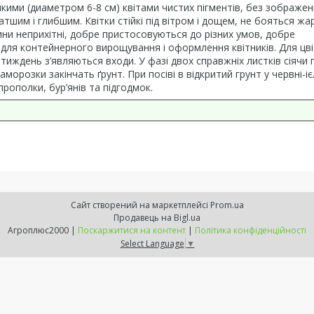
ими (диаметром 6-8 см) квітами чистих пігментів, без зображен
им і глибшим. Квітки стійкі під вітром і дощем, не бояться жар
лини неприхітні, добре пристосовуються до різних умов, добре
 для контейнерного вирощування і оформлення квітників. Для цві
з тиждень з’являються входи. У фазі двох справжніх листків сіячи 
морозки закінчать ґрунт. При посіві в відкритий грунт у червні-іє
рополки, бур’янів та підгодмок.
Сайт створений на маркетплейсі
Prom.ua
Продавець на Bigl.ua
Агроплюс2000 |
Поскаржитися на контент
|
Політика конфіденційності
Select Language
▼