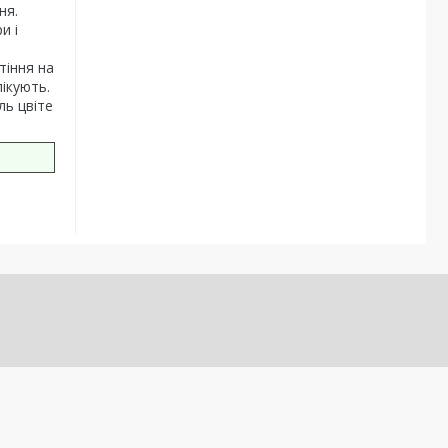
ня.
и і
тіння на
пікують.
ль цвіте