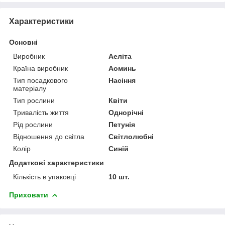
Характеристики
Основні
Виробник
Аеліта
Країна виробник
Аоминь
Тип посадкового
Насіння
матеріалу
Тип рослини
Квіти
Тривалість життя
Однорічні
Рід рослини
Петунія
Відношення до світла
Світлолюбні
Колір
Синій
Додаткові характеристики
Кількість в упаковці
10 шт.
Приховати