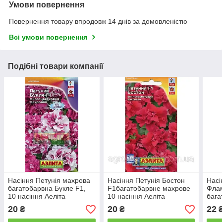
Умови повернення
Повернення товару впродовж 14 днів за домовленістю
Всі умови повернення
Подібні товари компанії
Насіння Петунія махрова
Насіння Петунія Бостон
Насі
багатобарвна Букле F1,
F1багатобарвне махрове
Фла
10 насіння Аеліта
10 насіння Аеліта
бага
сумі
20
20
22
₴
₴
насі