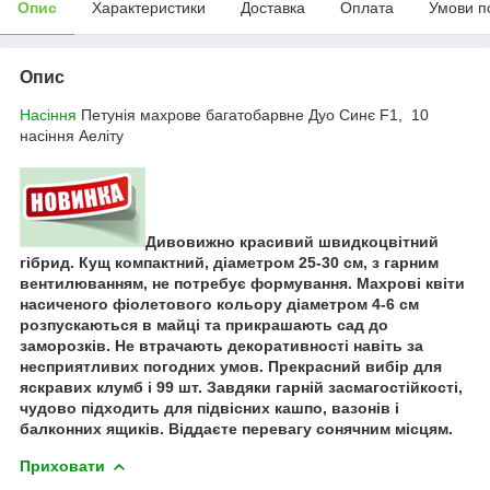
Опис
Характеристики
Доставка
Оплата
Умови п
Опис
Насіння
Петунія махрове багатобарвне Дуо Синє F1, 10
насіння Аеліту
Дивовижно красивий швидкоцвітний
гібрид. Кущ компактний, діаметром 25-30 см, з гарним
вентилюванням, не потребує формування. Махрові квіти
насиченого фіолетового кольору діаметром 4-6 см
розпускаються в майці та прикрашають сад до
заморозків. Не втрачають декоративності навіть за
несприятливих погодних умов. Прекрасний вибір для
яскравих клумб і 99 шт. Завдяки гарній засмагостійкості,
чудово підходить для підвісних кашпо, вазонів і
балконних ящиків. Віддаєте перевагу сонячним місцям.
Приховати