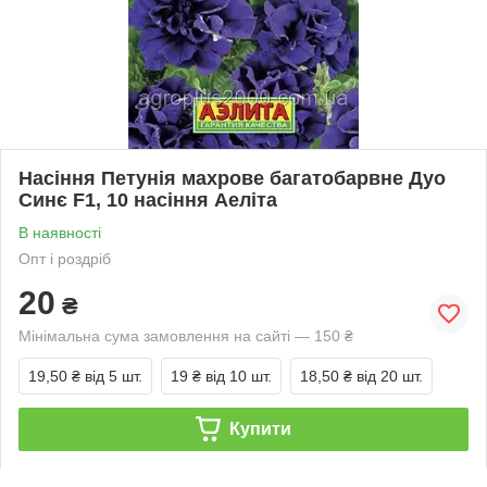
Насіння Петунія махрове багатобарвне Дуо
Синє F1, 10 насіння Аеліта
В наявності
Опт і роздріб
20
₴
Мінімальна сума замовлення на сайті — 150 ₴
19,50 ₴
від 5 шт.
19 ₴
від 10 шт.
18,50 ₴
від 20 шт.
Купити