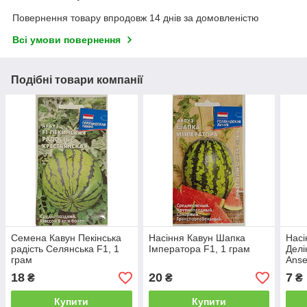
Повернення товару впродовж 14 днів за домовленістю
Всі умови повернення
Подібні товари компанії
Семена Кавун Пекінська
Насіння Кавун Шапка
Насі
радість Селянська F1, 1
Імператора F1, 1 грам
Делі
грам
Ans
18
20
7
₴
₴
₴
Купити
Купити