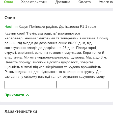
Опис
Характеристики
Доставка
Оплата
Умови п
Опис
Насіння
Кавун Пекінська радість Делікатесна F1 1 грам
Кавуни серії "Пекінська радість" вирізняються
неперевершеними смаковими та товарними якостями. Гібрид
ранній, від входів до дозрівання лише 80-90 днів, від
зав'язування плодів до дозрівання 26 днів. Плоди гарні,
округлі, вирівняні, зелені з темними смужками. Кора тонка й
еластична. М'якоть червоно-малинова, цукрова. Маса до 3 кг.
Цінність гібриду: високий відсоток цукровості, зберігає
щільність м'якоті під час зберігання та чудова врожайність.
Рекомендований для відкритого та захищеного ґрунту. Для
вживання у свіжому вигляді та приготування кавунного меду.
Приховати
Характеристики