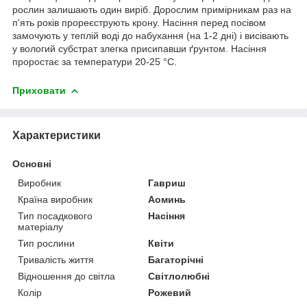
рослин залишають один виріб. Дорослим примірникам раз на
п'ять років прореєструють крону. Насіння перед посівом
замочують у теплій воді до набухання (на 1-2 дні) і висівають
у вологий субстрат злегка присипавши ґрунтом. Насіння
проростає за температури 20-25 °C.
Приховати
Характеристики
Основні
Виробник
Гавриш
Країна виробник
Аоминь
Тип посадкового
Насіння
матеріалу
Тип рослини
Квіти
Тривалість життя
Багаторічні
Відношення до світла
Світлолюбні
Колір
Рожевий