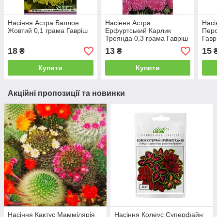
Насіння Астра Баллон
Насіння Астра
Насі
Жовтий 0,1 грама Гавріш
Ерфуртський Карлик
Перс
Троянда 0,3 грама Гавріш
Гавр
18
13
15
₴
₴
Купити
Купити
Акційні пропозиції та новинки
Насіння Кактус Маммілярія
Насіння Колеус Суперфайн