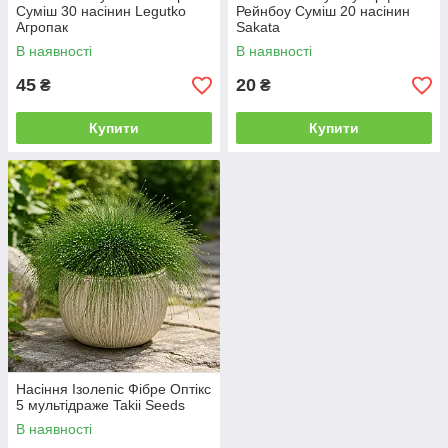
Суміш 30 насінин Legutko
Рейнбоу Суміш 20 насінин
Агропак
Sakata
В наявності
В наявності
45
20
₴
₴
Купити
Купити
Насіння Ізолепіс Фібре Оптікс
5 мультідраже Takii Seeds
В наявності