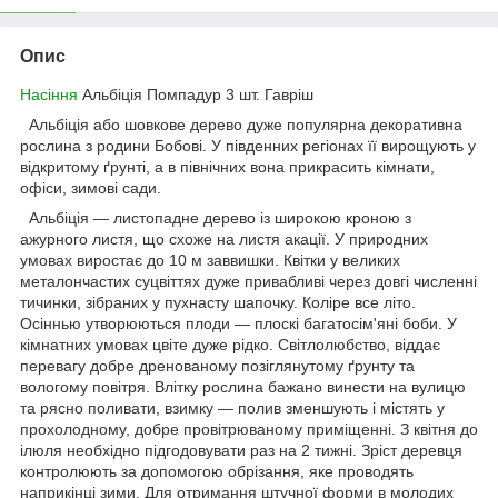
Опис
Насіння
Альбіція Помпадур 3 шт. Гавріш
Альбіція або шовкове дерево дуже популярна декоративна
рослина з родини Бобові. У південних регіонах її вирощують у
відкритому ґрунті, а в північних вона прикрасить кімнати,
офіси, зимові сади.
Альбіція — листопадне дерево із широкою кроною з
ажурного листя, що схоже на листя акації. У природних
умовах виростає до 10 м заввишки. Квітки у великих
металончастих суцвіттях дуже привабливі через довгі численні
тичинки, зібраних у пухнасту шапочку. Коліре все літо.
Осіннью утворюються плоди — плоскі багатосім'яні боби. У
кімнатних умовах цвіте дуже рідко. Світлолюбство, віддає
перевагу добре дренованому позіглянутому ґрунту та
вологому повітря. Влітку рослина бажано винести на вулицю
та рясно поливати, взимку — полив зменшують і містять у
прохолодному, добре провітрюваному приміщенні. З квітня до
ілюля необхідно підгодовувати раз на 2 тижні. Зріст деревця
контролюють за допомогою обрізання, яке проводять
наприкінці зими. Для отримання штучної форми в молодих