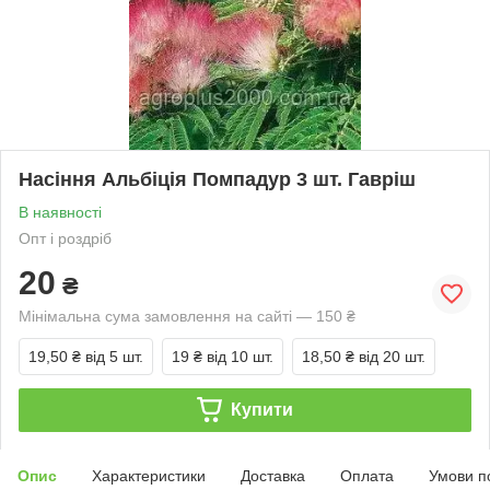
Насіння Альбіція Помпадур 3 шт. Гавріш
В наявності
Опт і роздріб
20
₴
Мінімальна сума замовлення на сайті — 150 ₴
19,50 ₴
від 5 шт.
19 ₴
від 10 шт.
18,50 ₴
від 20 шт.
Купити
Опис
Характеристики
Доставка
Оплата
Умови п