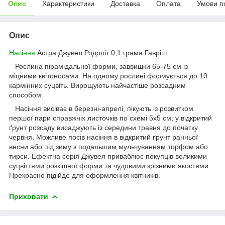
Опис
Характеристики
Доставка
Оплата
Умови п
Опис
Насіння
Астра Джувел Родоліт 0,1 грама Гавріш
Рослина пірамідальної форми, заввишки 65-75 см із
міцними квітоносами. На одному рослині формується до 10
кармінних суцвіть. Вирощують найчастіше розсадним
способом.
Насіння висіває в березні-апрелі, пікують із розвитком
першої пари справжніх листочків по схемі 5х5 см, у відкритий
ґрунт розсаду висаджують із середини травня до початку
червня. Можливе посів насіння в відкритий ґрунт ранньої
весни або під зиму з подальшим мульчуванням торфом або
тирси. Ефектна серія Джувел приваблює покупців великими
суцвіттями розкішної форми та чудовими зрізними якостями.
Прекрасно підійде для оформлення квітників.
Приховати