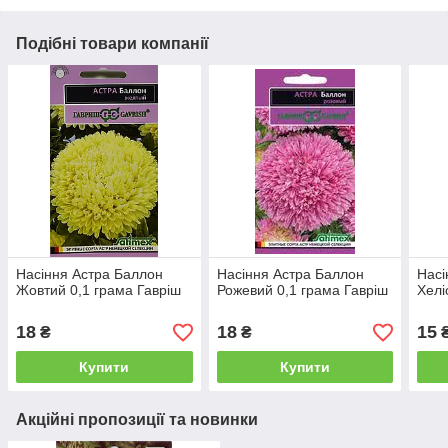
Подібні товари компанії
Насіння Астра Баллон
Насіння Астра Баллон
Насі
Жовтий 0,1 грама Гавріш
Рожевий 0,1 грама Гавріш
Хелі
18
18
15
₴
₴
Купити
Купити
Акційні пропозиції та новинки