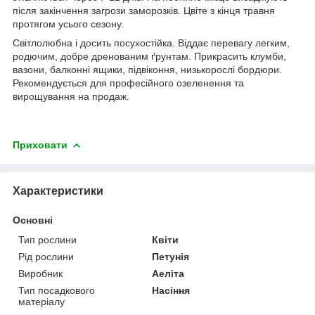
після закінчення загрози заморозків. Цвіте з кінця травня
протягом усього сезону.
Світлолюбна і досить посухостійка. Віддає перевагу легким,
родючим, добре дренованим ґрунтам. Прикрасить клумби,
вазони, балконні ящики, підвіконня, низькорослі бордюри.
Рекомендується для професійного озеленення та
вирощування на продаж.
Приховати
Характеристики
Основні
Тип рослини
Квіти
Рід рослини
Петунія
Виробник
Аеліта
Тип посадкового
Насіння
матеріалу