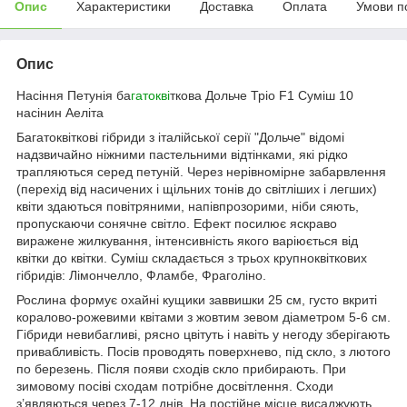
Опис
Характеристики
Доставка
Оплата
Умови п
Опис
Насіння Петунія ба
гатокві
ткова Дольче Тріо F1 Суміш 10
насінин Аеліта
Багатоквіткові гібриди з італійської серії "Дольче" відомі
надзвичайно ніжними пастельними відтінками, які рідко
трапляються серед петуній. Через нерівномірне забарвлення
(перехід від насичених і щільних тонів до світліших і легших)
квіти здаються повітряними, напівпрозорими, ніби сяють,
пропускаючи сонячне світло. Ефект посилює яскраво
виражене жилкування, інтенсивність якого варіюється від
квітки до квітки. Суміш складається з трьох крупноквіткових
гібридів: Лімончелло, Фламбе, Фраголіно.
Рослина формує охайні кущики заввишки 25 см, густо вкриті
коралово-рожевими квітами з жовтим зевом діаметром 5-6 см.
Гібриди невибагливі, рясно цвітуть і навіть у негоду зберігають
привабливість. Посів проводять поверхнево, під скло, з лютого
по березень. Після появи сходів скло прибирають. При
зимовому посіві сходам потрібне досвітлення. Сходи
з’являються через 7-12 днів. На постійне місце висаджують