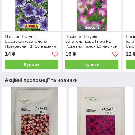
Насіння Петунія
Насіння Петунія
Насі
багатоквіткова Олена
багатоквіткова Гном F1
бага
Прекрасна F1, 10 насіння
Рожевий Ранок 10 насінин
Світ
Аеліту
Сerny SeedEra
Cern
14
16
12
₴
₴
Купити
Купити
Акційні пропозиції та новинки