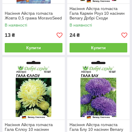
Насіння Айстра голчаста
Насіння Айстра голчаста
Гала Кармін Роуз 10 насінин
Жовта 0,5 грама MoravoSeed
Benary Добрі Сходи
В наявності
В наявності
13
24
₴
₴
Купити
Купити
Насіння Айстра голчаста
Насіння Айстра голчаста
Гала Єллоу 10 насінин
Гала Блу 10 насінин Benary