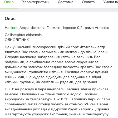
Опис
Характеристики
Доставка
Оплата
Умови п
Опис
Насіння
Астра кіготкова Гремлін Червоне 0,2 грама Агроніка
Callistephus chinensis
ОДНОЛІТНИК
Цей унікальний високорослий зрізний сорт кігтикових астр
тішитиме Вас своїми величезними квітками до пізньої осені.
Яскраве насичене забарвлення квіток не залишить Вас
байдужими, а оригінальна форма злегка скручених за
довжиною та загнутих всередину пелюсток вразить Вас своєю
вишуканістю і тривалістю цвітіння. Рослина формує вузький
міцний кущ, що чудово підходить для саджання в збірні
квітники групами, на лактози — рядами, для зрізання.
ПЗІВ: на розсаду в березні-апрелі. Насіння злегка присипає
землею. Поливання — тільки теплою водою. Посівичі
вирощують за температури 15-18 °C. З появою першої пари
справжнього листя сітківці пікують за схемою 6*6 см. Перед
висаджуванням розсади у відкритий ґрунт наприкінці травня,
її загартовують упродовж 1-2 тижнів, знизивши температуру