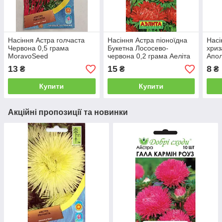
Насіння Астра голчаста
Насіння Астра піоноїдна
Насі
Червона 0,5 грама
Букетна Лососево-
хриз
MoravoSeed
червона 0,2 грама Аеліта
Апол
гра
13
15
8
₴
₴
₴
Купити
Купити
Акційні пропозиції та новинки