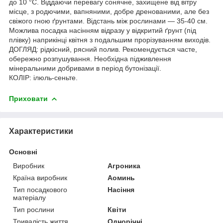
до 10 °C. Віддаючи перевагу сонячне, захищене від вітру
місце, з родючими, вапняними, добре дренованими, але без
свіжого гною ґрунтами. Відстань між рослинами — 35-40 см.
Можлива посадка насінням відразу у відкритий ґрунт (під
плівку) наприкінці квітня з подальшим прорізуванням виходів.
ДОГЛЯД: рідкісний, рясний полив. Рекомендується часте,
обережно розпушування. Необхідна підживлення
мінеральними добривами в період бутонізації.
КОЛІР: ілюль-сеньте.
Приховати
Характеристики
Основні
Виробник
Агроника
Країна виробник
Аоминь
Тип посадкового
Насіння
матеріалу
Тип рослини
Квіти
Тривалість життя
Однорічні