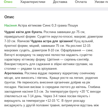
Опис
Характеристики
Доставка
Оплата
Умови п
Опис
Насіння
Астра кігтикове Синє 0,3 грама Пошук
Чудові квіти для букета.
Рослина заввишки до 75 см,
пірамідальної форми. Суцвіття округло-плоскі, махрові, діаметром
7-10 см. Язичкові
Чудова астра для зрізання!
Кущ вузький,
букетної форми, міцний, заввишки 75 см. На рослині 12-15
махрових суцвіть, діаметром 8-10 см. Офарбування — синє.
Вигнуті всередину та закручені пелюстки надають суцвіттю
характерну кігтикову форму. Цвітіння — серпень-сентябр.
Використовують для саджання в збірні квітники групами, на
столики — рядами та на зрізування.
Агротехніка.
Рослина віддає перевагу відкритому сонячному
місцю, але виносить і півтинь. Краще росте на легких, родючих
ґрунтах. Не переносить внесення органічних добрив на рік
посадки. Насіння висіває із середини лютого до квітень. Глибина
закладення насіння 0,5 см. За температури ґрунту +20 °C виходи
з'являються на 7-14 день. Через 3-4 тижні посіви пікують і
вирощують за температури +12-15 °C. В ґрунт розсаду
висаджують у другій половині травня, витримуючи відстань між