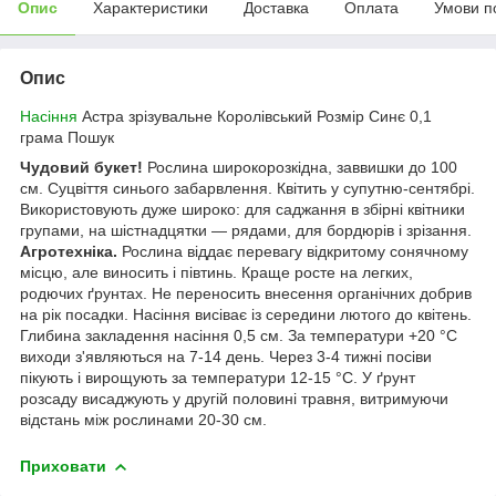
Опис
Характеристики
Доставка
Оплата
Умови п
Опис
Насіння
Астра зрізувальне Королівський Розмір Синє 0,1
грама Пошук
Чудовий букет!
Рослина широкорозкідна, заввишки до 100
см. Суцвіття синього забарвлення. Квітить у супутню-сентябрі.
Використовують дуже широко: для саджання в збірні квітники
групами, на шістнадцятки — рядами, для бордюрів і зрізання.
Агротехніка.
Рослина віддає перевагу відкритому сонячному
місцю, але виносить і півтинь. Краще росте на легких,
родючих ґрунтах. Не переносить внесення органічних добрив
на рік посадки. Насіння висіває із середини лютого до квітень.
Глибина закладення насіння 0,5 см. За температури +20 °C
виходи з'являються на 7-14 день. Через 3-4 тижні посіви
пікують і вирощують за температури 12-15 °C. У ґрунт
розсаду висаджують у другій половині травня, витримуючи
відстань між рослинами 20-30 см.
Приховати