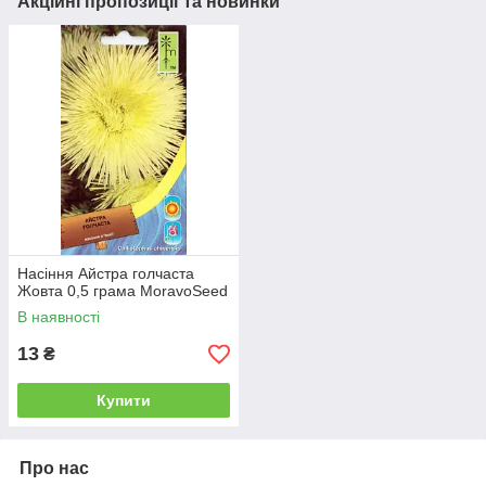
Акційні пропозиції та новинки
Насіння Айстра голчаста
Жовта 0,5 грама MoravoSeed
В наявності
13
₴
Купити
Про нас