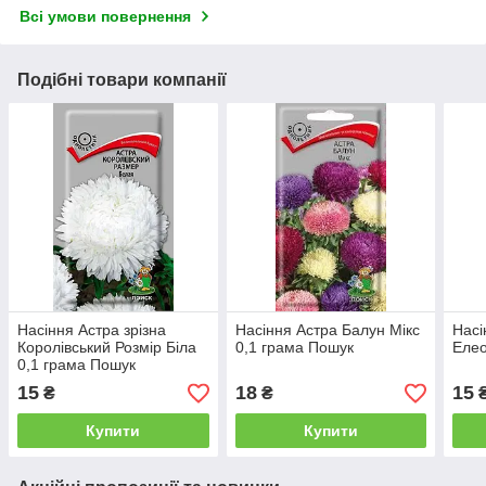
Всі умови повернення
Подібні товари компанії
Насіння Астра зрізна
Насіння Астра Балун Мікс
Насі
Королівський Розмір Біла
0,1 грама Пошук
Елео
0,1 грама Пошук
15
18
15
₴
₴
Купити
Купити