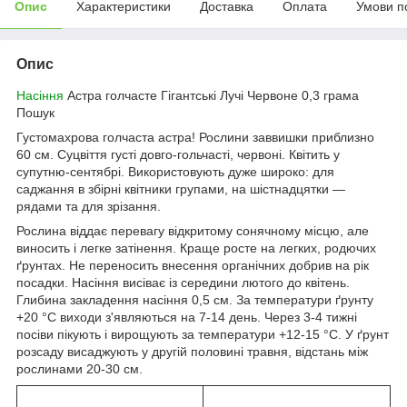
Опис
Характеристики
Доставка
Оплата
Умови п
Опис
Насіння
Астра голчасте Гігантські Лучі Червоне 0,3 грама
Пошук
Густомахрова голчаста астра! Рослини заввишки приблизно
60 см. Суцвіття густі довго-гольчасті, червоні. Квітить у
супутню-сентябрі. Використовують дуже широко: для
саджання в збірні квітники групами, на шістнадцятки —
рядами та для зрізання.
Рослина віддає перевагу відкритому сонячному місцю, але
виносить і легке затінення. Краще росте на легких, родючих
ґрунтах. Не переносить внесення органічних добрив на рік
посадки. Насіння висіває із середини лютого до квітень.
Глибина закладення насіння 0,5 см. За температури ґрунту
+20 °C виходи з'являються на 7-14 день. Через 3-4 тижні
посіви пікують і вирощують за температури +12-15 °C. У ґрунт
розсаду висаджують у другій половині травня, відстань між
рослинами 20-30 см.