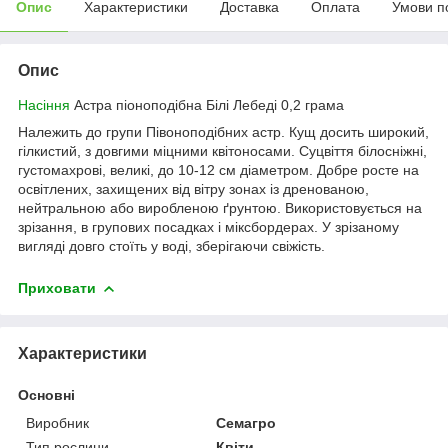
Опис
Характеристики
Доставка
Оплата
Умови п
Опис
Насіння
Астра піоноподібна Білі Лебеді 0,2 грама
Належить до групи Півоноподібних астр. Кущ досить широкий,
гілкистий, з довгими міцними квітоносами. Суцвіття білосніжні,
густомахрові, великі, до 10-12 см діаметром. Добре росте на
освітлених, захищених від вітру зонах із дренованою,
нейтральною або виробленою ґрунтою. Використовується на
зрізання, в групових посадках і міксбордерах. У зрізаному
вигляді довго стоїть у воді, зберігаючи свіжість.
Приховати
Характеристики
Основні
Виробник
Семагро
Тип рослини
Квіти