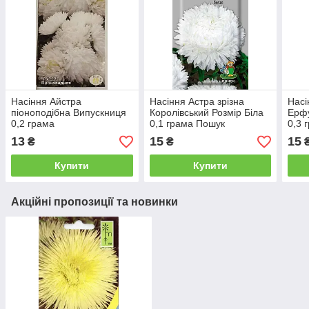
Насіння Айстра
Насіння Астра зрізна
Насі
піоноподібна Випускниця
Королівський Розмір Біла
Ерфу
0,2 грама
0,1 грама Пошук
0,3 
13
15
15
₴
₴
Купити
Купити
Акційні пропозиції та новинки