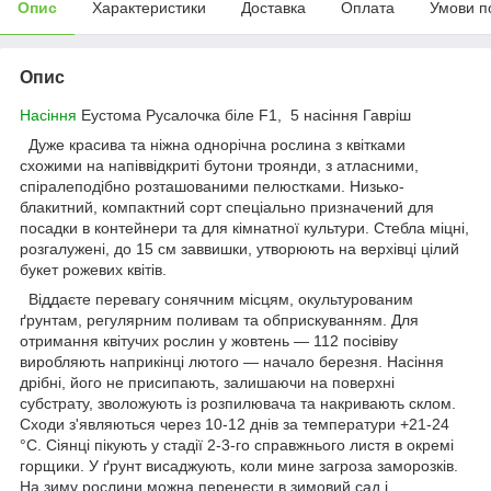
Опис
Характеристики
Доставка
Оплата
Умови п
Опис
Насіння
Еустома Русалочка біле F1, 5 насіння Гавріш
Дуже красива та ніжна однорічна рослина з квітками
схожими на напіввідкриті бутони троянди, з атласними,
спіралеподібно розташованими пелюстками. Низько-
блакитний, компактний сорт спеціально призначений для
посадки в контейнери та для кімнатної культури. Стебла міцні,
розгалужені, до 15 см заввишки, утворюють на верхівці цілий
букет рожевих квітів.
Віддаєте перевагу сонячним місцям, окультурованим
ґрунтам, регулярним поливам та обприскуванням. Для
отримання квітучих рослин у жовтень — 112 посівіву
виробляють наприкінці лютого — начало березня. Насіння
дрібні, його не присипають, залишаючи на поверхні
субстрату, зволожують із розпилювача та накривають склом.
Сходи з'являються через 10-12 днів за температури +21-24
°C. Сіянці пікують у стадії 2-3-го справжнього листя в окремі
горщики. У ґрунт висаджують, коли мине загроза заморозків.
На зиму рослини можна перенести в зимовий сад і