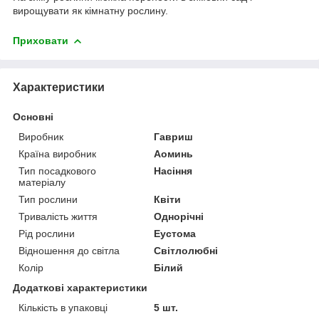
вирощувати як кімнатну рослину.
Приховати
Характеристики
Основні
Виробник
Гавриш
Країна виробник
Аоминь
Тип посадкового
Насіння
матеріалу
Тип рослини
Квіти
Тривалість життя
Однорічні
Рід рослини
Еустома
Відношення до світла
Світлолюбні
Колір
Білий
Додаткові характеристики
Кількість в упаковці
5 шт.