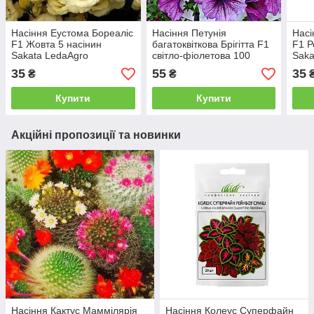
Насіння Еустома Бореаліс
Насіння Петунія
Насі
F1 Жовта 5 насінин
багатоквіткова Брігітта F1
F1 Р
Sakata LedaAgro
світло-фіолетова 100
Saka
насінин Cerny Seed
35
55
35
₴
₴
Купити
Купити
Акційні пропозиції та новинки
Насіння Кактус Маммілярія
Насіння Колеус Суперфайн