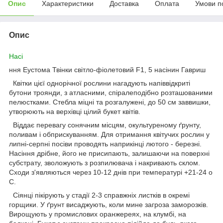
Опис
Характеристики
Доставка
Оплата
Умови п
Опис
Насі
ння Еустома Твінки світло-фіолетовий F1, 5 насінин Гавриш
Квітки цієї однорічної рослини нагадують напіввідкриті
бутони троянди, з атласними, спіралеподібно розташованими
пелюстками. Стебла міцні та розгалужені, до 50 см заввишки,
утворюють на верхівці цілий букет квітів.
Віддає перевагу сонячним місцям, окультуреному ґрунту,
поливам і обприскуванням. Для отримання квітучих рослин у
липні-серпні посіви проводять наприкінці лютого - березні.
Насіння дрібне, його не присипають, залишаючи на поверхні
субстрату, зволожують з розпилювача і накривають склом.
Сходи з'являються через 10-12 днів при температурі +21-24 о
С.
Сіянці пікірують у стадії 2-3 справжніх листків в окремі
горщики. У ґрунт висаджують, коли мине загроза заморозків.
Вирощують у промислових оранжереях, на клумбі, на