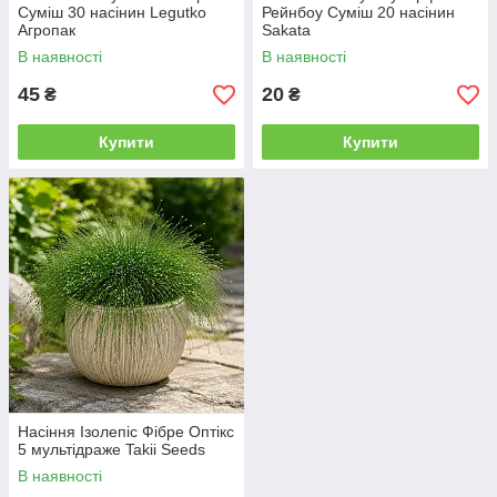
Суміш 30 насінин Legutko
Рейнбоу Суміш 20 насінин
Агропак
Sakata
В наявності
В наявності
45
20
₴
₴
Купити
Купити
Насіння Ізолепіс Фібре Оптікс
5 мультідраже Takii Seeds
В наявності