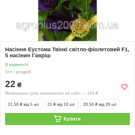
Насіння Еустома Твінкі світло-фіолетовий F1,
5 насінин Гавріш
В наявності
Опт і роздріб
22
₴
Мінімальна сума замовлення на сайті — 150 ₴
21,50 ₴
від 5 шт.
21 ₴
від 10 шт.
20,50 ₴
від 20 шт.
Купити