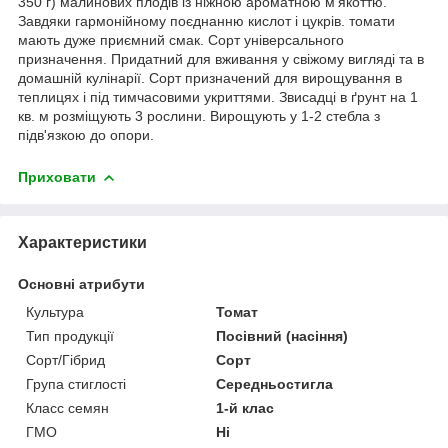
350 г) малинових плодів із ніжною ароматною м'якоттю.
Завдяки гармонійному поєднанню кислот і цукрів. томати
мають дуже приємний смак. Сорт універсального
призначення. Придатний для вживання у свіжому вигляді та в
домашній кулінарії. Сорт призначений для вирощування в
теплицях і під тимчасовими укриттями. Звисадці в ґрунт на 1
кв. м розміщують 3 рослини. Вирощують у 1-2 стебла з
підв'язкою до опори.
Приховати
Характеристики
Основні атрибути
Культура
Томат
Тип продукції
Посівний (насіння)
Сорт/Гібрид
Сорт
Група стиглості
Середньостигла
Класс семян
1-й клас
ГМО
Ні