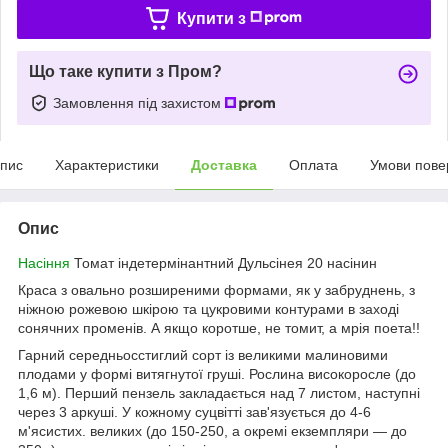
Купити з
Що таке купити з Пром?
Замовлення під захистом
пис
Характеристики
Доставка
Оплата
Умови пове
Опис
Насіння
Томат індетермінантний Дульсінея 20 насінин
Краса з овально розширеними формами, як у забруднень, з
ніжною рожевою шкірою та цукровими контурами в заході
сонячних променів. А якщо коротше, не томит, а мрія поета!!
Гарний середньосстиглий сорт із великими малиновими
плодами у формі витягнутої груші. Рослина високоросле (до
1,6 м). Перший пензель закладається над 7 листом, наступні
через 3 аркуші. У кожному суцвітті зав'язується до 4-6
м'ясистих. великих (до 150-250, а окремі екземпляри — до