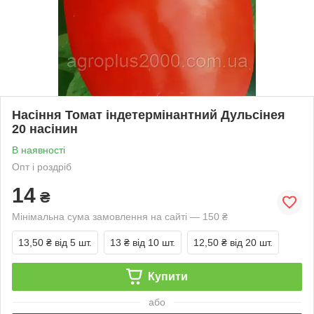
Насіння Томат індетермінантний Дульсінея
20 насінин
В наявності
Опт і роздріб
14
₴
Мінімальна сума замовлення на сайті — 150 ₴
13,50 ₴
від 5 шт.
13 ₴
від 10 шт.
12,50 ₴
від 20 шт.
Купити
або