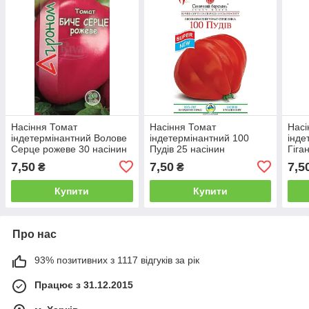
Насіння Томат
Насіння Томат
Насі
індетермінантний Волове
індетермінантний 100
інде
Серце рожеве 30 насінин
Пудів 25 насінин
Гіга
Riva
Сонячний Март
7,50
7,50
7,5
₴
₴
Купити
Купити
Про нас
93% позитивних з 1117 відгуків за рік
Працює з 31.12.2015