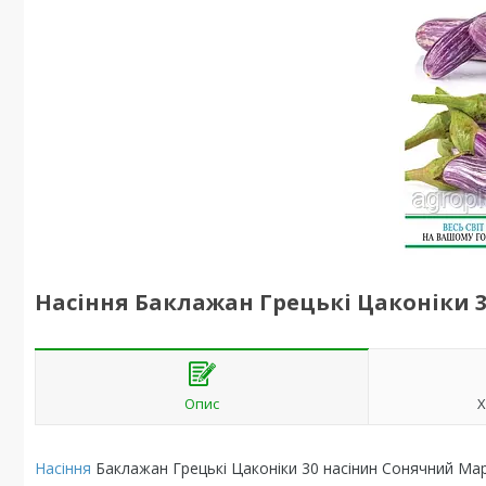
Насіння Баклажан Грецькі Цаконіки 
Опис
Х
Насіння
Баклажан Грецькі Цаконіки 30 насінин Сонячний Ма