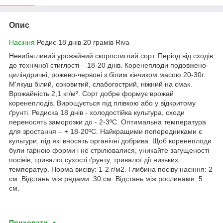
Опис
Насіння
Редис 18 днів 20 грамів Riva
Невибагливий урожайний скоростиглий сорт. Період від сходів
до технічної стиглості – 18-20 днів. Коренеплоди подовжено-
циліндричні, рожево-червоні з білим кінчиком масою 20-30г.
М'якуш білий, соковитий, слабогострий, ніжний на смак.
Врожайність 2,1 кг/м². Сорт добре формує врожай
коренеплодів.
Вирощується під плівкою або у відкритому
ґрунті. Редиска 18 днів - холодостійка культура, сходи
переносять заморозки до - 2-3ºС. Оптимальна температура
для зростання – + 18-20ºС. Найкращими попередниками є
культури, під які вносять органічні добрива. Щоб коренеплоди
були гарною форми і не стрілювалися, уникайте загущеності
посівів, тривалої сухості ґрунту, тривалої дії низьких
температур. Норма висіву: 1-2 г/м2. Глибина посіву насіння: 2
см. Відстань між рядами: 30 см. Відстань між рослинами: 5
см.
Приховати