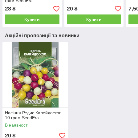
грам SeedEra
28
20
7,5
₴
₴
Купити
Купити
Акційні пропозиції та новинки
Насіння Редис Калейдоскоп
10 грам SeedEra
В наявності
20
₴