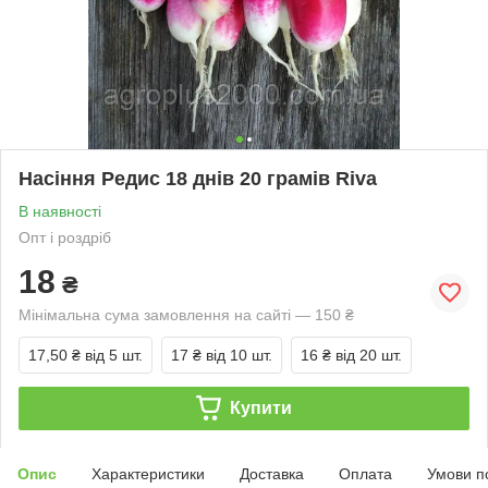
Насіння Редис 18 днів 20 грамів Riva
В наявності
Опт і роздріб
18
₴
Мінімальна сума замовлення на сайті — 150 ₴
17,50 ₴
від 5 шт.
17 ₴
від 10 шт.
16 ₴
від 20 шт.
Купити
Опис
Характеристики
Доставка
Оплата
Умови п