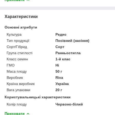
Характеристики
Основні атрибути
Культура
Редис
Тип продукції
Посівний (насіння)
Сорт/Гібрид
Сорт
Група стиглості
Ранньостигла
Класс семян
1-й клас
ГМО
Ні
Маса плоду
50 г
Виробник
Riva
Країна виробник
Україна
Вага упаковки
20 г
Користувальницькі характеристики
Колір плоду
Червоно-білий
Приховати