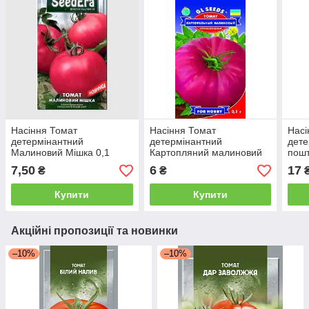
Насіння Томат
Насіння Томат
Насі
детермінантний
детермінантний
дете
Малиновий Мішка 0,1
Картопляний малиновий
пошт
грама SeedEra
0,1 грама GL Seeds
Kita
7,50
6
17
₴
₴
Купити
Купити
Акційні пропозиції та новинки
–10%
–10%