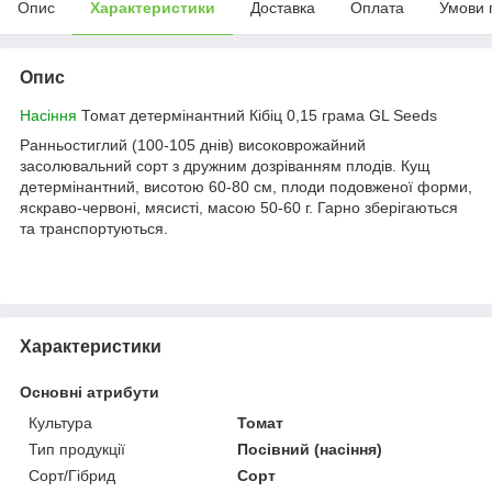
Опис
Характеристики
Доставка
Оплата
Умови 
Опис
Насіння
Томат детермінантний Кібіц 0,15 грама GL Seeds
Ранньостиглий (100-105 днів) високоврожайний
засолювальний сорт з дружним дозріванням плодів. Кущ
детермінантний, висотою 60-80 см, плоди подовженої форми,
яскраво-червоні, мясистi, масою 50-60 г. Гарно зберiгаються
та транспортуються.
Характеристики
Основні атрибути
Культура
Томат
Тип продукції
Посівний (насіння)
Сорт/Гібрид
Сорт