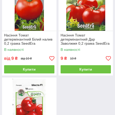
Насіння Томат
Насіння Томат
детермінантний Білий налив
детермінантний Дар
0,2 грама SeedEra
Заволжжя 0,2 грама SeedEra
В наявності
В наявності
9
9
від
₴
₴
від 10 ₴
10 ₴
Купити
Купити