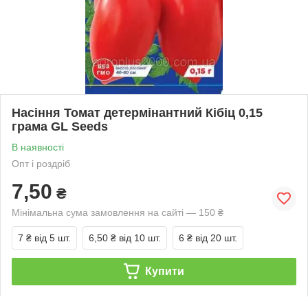
Насіння Томат детермінантний Кібіц 0,15
грама GL Seeds
В наявності
Опт і роздріб
7,50
₴
Мінімальна сума замовлення на сайті — 150 ₴
7 ₴
від 5 шт.
6,50 ₴
від 10 шт.
6 ₴
від 20 шт.
Купити