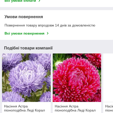
Всі умови оплати
Умови повернення
Повернення товару впродовж 14 днів за домовленістю
Всі умови повернення
Подібні товари компанії
Насіння Астра
Насіння Астра
Насі
піоноподібна Леді Корал
піоноподібна Леді Корал
піон