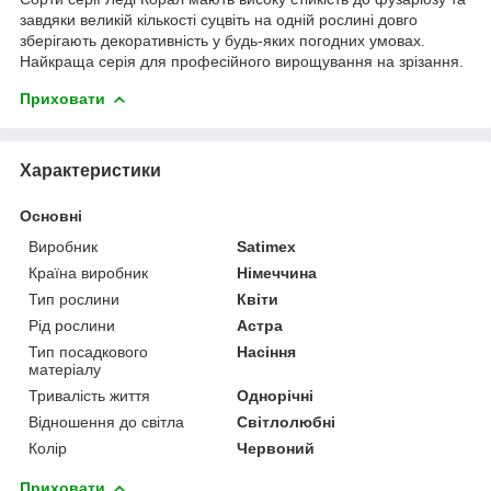
завдяки великій кількості суцвіть на одній рослині довго
зберігають декоративність у будь-яких погодних умовах.
Найкраща серія для професійного вирощування на зрізання.
Приховати
Характеристики
Основні
Виробник
Satimex
Країна виробник
Німеччина
Тип рослини
Квіти
Рід рослини
Астра
Тип посадкового
Насіння
матеріалу
Тривалість життя
Однорічні
Відношення до світла
Світлолюбні
Колір
Червоний
Приховати