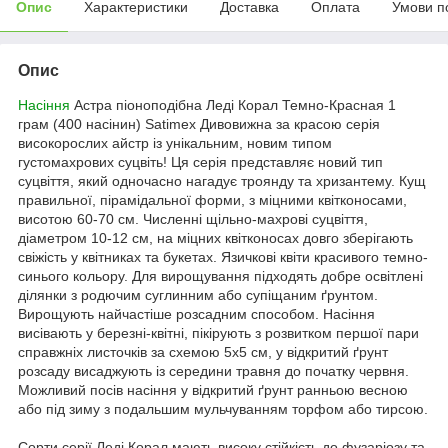
Опис
Характеристики
Доставка
Оплата
Умови п
Опис
Насіння
Астра піоноподібна Леді Корал Темно-Красная 1
грам (400 насінин) Satimex
Дивовижна за красою серія
високорослих айстр із унікальним, новим типом
густомахрових суцвіть! Ця серія представляє новий тип
суцвіття, який одночасно нагадує троянду та хризантему. Кущ
правильної, пірамідальної форми, з міцними квітконосами,
висотою 60-70 см.
Численні щільно-махрові суцвіття,
діаметром 10-12 см, на міцних квітконосах довго зберігають
свіжість у квітниках та букетах. Язичкові квіти красивого темно-
синього кольору. Для вирощування підходять добре освітлені
ділянки з родючим суглинним або супіщаним ґрунтом.
Вирощують найчастіше розсадним способом. Насіння
висівають у березні-квітні, пікірують з розвитком першої пари
справжніх листочків за схемою 5х5 см, у відкритий ґрунт
розсаду висаджують із середини травня до початку червня.
Можливий посів насіння у відкритий ґрунт ранньою весною
або під зиму з подальшим мульчуванням торфом або тирсою.
Сорти серії Леді Корал мають високу стійкість до фузаріозу та