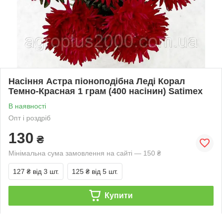
Насіння Астра піоноподібна Леді Корал
Темно-Красная 1 грам (400 насінин) Satimex
В наявності
Опт і роздріб
130
₴
Мінімальна сума замовлення на сайті — 150 ₴
127 ₴
від 3 шт.
125 ₴
від 5 шт.
Купити