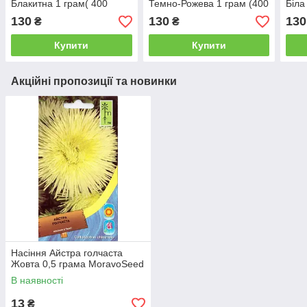
Блакитна 1 грам( 400
Темно-Рожева 1 грам (400
Біла
насінин) Satimex
насінин) Satimex
Sati
130
130
130
₴
₴
Купити
Купити
Акційні пропозиції та новинки
Насіння Айстра голчаста
Жовта 0,5 грама MoravoSeed
В наявності
13
₴