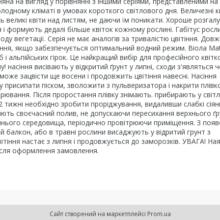
няна на вигляд у порівнянні з іншими серіями, представленими на 
олодному кліматі в умовах короткого світлового дня. Величезні к
ь великі квіти над листям, не даючи їм поникати.
Хороше розгал
і формують дедалі більше квіток кожному рослині. Габітус росл
у вегетації. Серія не має аналогів за тривалістю цвітіння. Дов
тіння, якщо забезпечується оптимальний водний режим.
Віола Mat
б і альпійських гірок. Це найкращий вибір для професійного квіт
! насіння висівають у відкритий ґрунт у липні, сходи з'являться ч
а може зацвісти ще восени і продовжить цвітіння навесні.
Насіння
ху присипати піском, зволожити з пульверизатора і накрити плівк
трювання. Після проростання плівку знімають. прибирають у світ
2 тижні необхідно зробити проріджування, видаливши слабкі сіянц
обляють своєчасний полив, не допускаючи пересихання верхнього ґр
шнього середовища, періодично провітрюючи приміщення. З появ
 балкон, або в травні рослини висаджують у відритий грунт з
ітіння настає з липня і продовжується до заморозків. УВАГА! Ная
ісля оформлення замовлення.
Сайт створений на маркетплейсі
Prom.ua