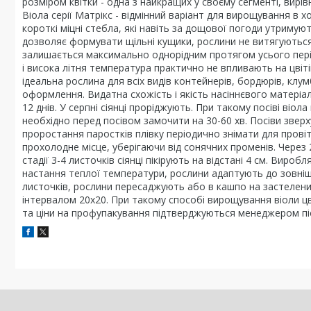
розміром квітки - одна з найкращих у своєму сегменті, вирів
Віола серії Матрікс - відмінний варіант для вирощування в х
короткі міцні стебла, які навіть за дощової погоди утримуют
дозволяє формувати щільні кущики, рослини не витягуються 
залишається максимально однорідним протягом усього період
і висока літня температура практично не впливають на цві
ідеальна рослина для всіх видів контейнерів, бордюрів, клум
оформлення. Видатна схожість і якість насіннєвого матеріалу
12 днів. У серпні сіянці проріджують. При такому посіві віол
необхідно перед посівом замочити на 30-60 хв. Посіви звер
проростання паростків плівку періодично знімати для прові
прохолодне місце, уберігаючи від сонячних променів. Через 
стадії 3-4 листочків сіянці пікірують на відстані 4 см. Вир
настання теплої температури, рослини адаптують до зовні
листочків, рослини пересаджують або в кашпо на застелений
інтервалом 20x20. При такому способі вирощування віоли цв
та ціни на профупакування підтверджуються менеджером п