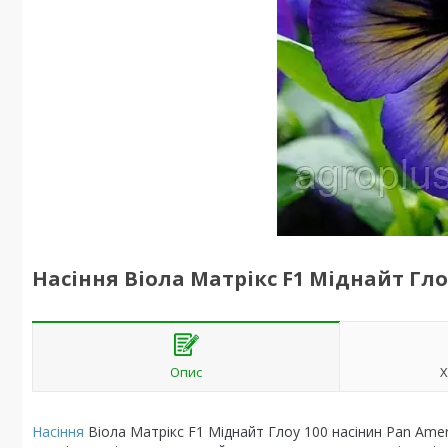
Насіння Віола Матрікс F1 Міднайт Гло
Опис
Х
Насіння
Віола Матрікс F1 Міднайт Глоу 100 насінин Pan Amer