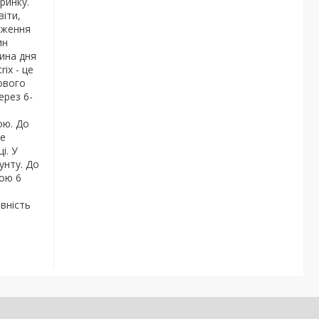
ринку.
віти,
уження
ин
жина дня
rix - це
кового
ерез 6-
ою. До
ле
і. У
унту.
До
ою 6
вність