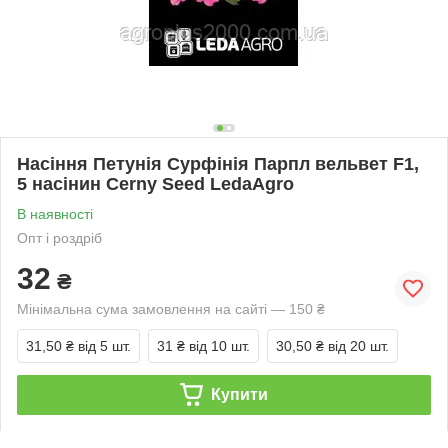
Насіння Петунія Сурфінія Парпл вельвет F1,
5 насінин Cerny Seed LedaAgro
В наявності
Опт і роздріб
32
₴
Мінімальна сума замовлення на сайті — 150 ₴
31,50 ₴
від 5 шт.
31 ₴
від 10 шт.
30,50 ₴
від 20 шт.
Купити