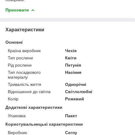
Приховати
Характеристики
Основні
Країна виробник
Чехія
Тип рослини
Квіти
Рід рослини
Петунія
Тип посадкового
Насіння
матеріалу
Тривалість життя
Однорічні
Відношення до світла
Світлолюбні
Колір
Рожевий
Додаткові характеристики
Упаковка
Пакет
Користувальницькі характеристики
Виробник
Сегпу