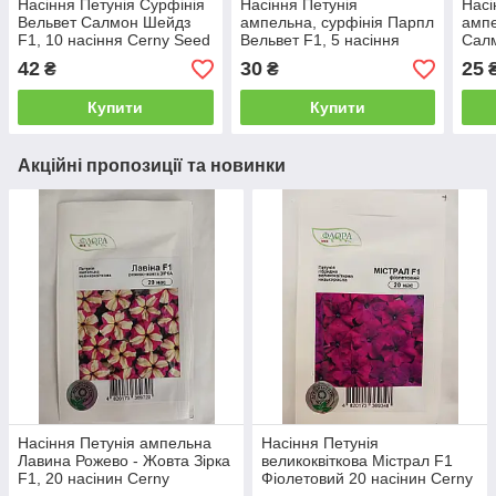
Насіння Петунія Сурфінія
Насіння Петунія
Насі
Вельвет Салмон Шейдз
ампельна, сурфінія Парпл
ампе
F1, 10 насіння Cerny Seed
Вельвет F1, 5 насіння
Салм
Cerny Seed Агропак
насі
42
30
25
₴
₴
Агро
Купити
Купити
Акційні пропозиції та новинки
Насіння Петунія ампельна
Насіння Петунія
Лавина Рожево - Жовта Зірка
великоквіткова Містрал F1
F1, 20 насінин Cerny
Фіолетовий 20 насінин Cerny