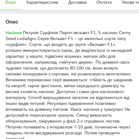
Опис
Характеристики
Доставка
Оплата
Умови п
Опис
Насіння
Петунія Сурфінія Парпл вельвет F1, 5 насінин Cerny
Seed LedaAgro Серія Вельвет F1 – це ампельні сорти типу
«сурфінії». Сорти, що входять до групи «Вельвет F1»,
успішно використовуються скрізь, де виділяється їх каскадний
характер: у кашпо, підвісних кошиках, мисках або для
оформлення, наприклад, «квітучих дерев». По довжині своїх
чудових пагонів, що досягають 80-100 см, вони можуть
сміливо конкурувати з сортами, які розмножують вегетативно.
Великими перевагами серії вважаються: стійкість до шкідників
та хвороб, гарне зростання, квітки середнього діаметру та
висока схожість насіння. Доступна і сама ціна насіннєвого
матеріалу. Спосіб вирощування загалом не відрізняється від
інших видів петуній. Регулярні підживлення позитивно
впливають на довжину пагонів. Увага: насіння у гранулах! Не
допускайте пересихання гранули. Сіянці вимагають
обприскування, пікірування у фазі 2-х справжніх листків.
Петунію поливають з інтервалом 7-10 днів, починаючи через
тиждень після висаджування розсади. Полив проводити
помірний.