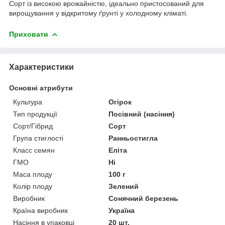
Сорт із високою врожайністю, ідеально пристосований для
вирощування у відкритому ґрунті у холодному кліматі.
Приховати
Характеристики
Основні атрибути
Культура
Огірок
Тип продукції
Посівний (насіння)
Сорт/Гібрид
Сорт
Група стиглості
Ранньостигла
Класс семян
Еліта
ГМО
Ні
Маса плоду
100 г
Колір плоду
Зелений
Виробник
Сонячний березень
Країна виробник
Україна
Насіння в упаковці
20 шт.