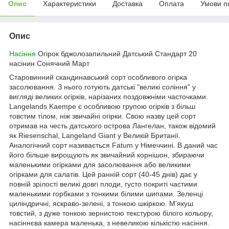
Опис
Характеристики
Доставка
Оплата
Умови п
Опис
Насіння
Огірок бджолозапильний Датський Стандарт 20
насінин Сонячний Март
Старовинний скандинавський сорт особливого огірка
засолювання. З нього готують датські "великі соління" у
вигляді великих огірків, нарізаних поздовжніми часточками.
Langelands Kaempe є особливою групою огірків з більш
товстим тілом, ніж звичайні огірки. Свою назву цей сорт
отримав на честь датського острова Лангелан, також відомий
як Riesenschal, Langeland Giant у Великій Британії.
Аналогічний сорт називається Fatum у Німеччині. В даний час
його більше вирощують як звичайний корнішон, збираючи
маленькими огірками для засолювання або великими
огірками для салатів. Цей ранній сорт (40-45 днів) дає у
повній зрілості великі довгі плоди, густо покриті частими
маленькими горбками з тонкими білими шипами. Зеленці
циліндричні, яскраво-зелені, з тонкою шкіркою. М'якуш
товстий, з дуже тонкою зернистою текстурою білого кольору,
насіннєва камера маленька, з невеликою кількістю насіння.