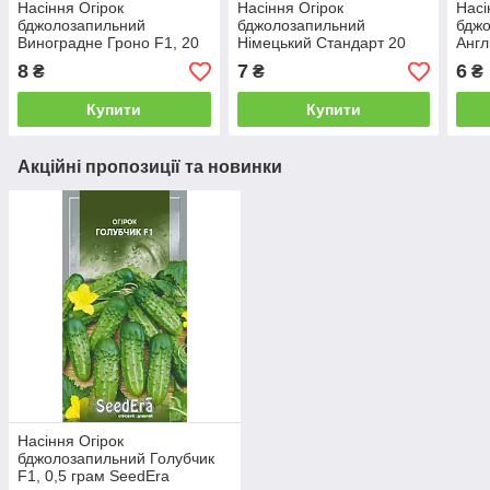
Насіння Огірок
Насіння Огірок
Насі
бджолозапильний
бджолозапильний
бдж
Виноградне Гроно F1, 20
Німецький Стандарт 20
Англ
насінин Сонячний Март
насінин Сонячний
насі
8
7
6
₴
₴
₴
Березень
Бер
Купити
Купити
Акційні пропозиції та новинки
Насіння Огірок
бджолозапильний Голубчик
F1, 0,5 грам SeedEra