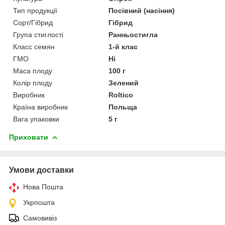
Тип продукції
Посівний (насіння)
Сорт/Гібрид
Гібрид
Група стиглості
Ранньостигла
Класс семян
1-й клас
ГМО
Ні
Маса плоду
100 г
Колір плоду
Зелений
Виробник
Roltico
Країна виробник
Польща
Вага упаковки
5 г
Приховати
Умови доставки
Нова Пошта
Укрпошта
Самовивіз