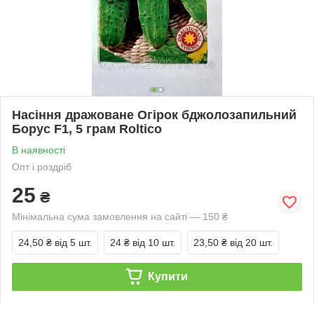
Насіння дражоване Огірок бджолозапильний
Борус F1, 5 грам Roltico
В наявності
Опт і роздріб
25
₴
Мінімальна сума замовлення на сайті — 150 ₴
24,50 ₴
від 5 шт.
24 ₴
від 10 шт.
23,50 ₴
від 20 шт.
Купити