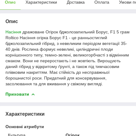
Опис
Характеристики
Доставка
Оплата
Умови п
Опис
Насіння
дражоване Огірок бджолозапильний Борус, F1 5 грам
Roltico Насіння огірка Борус F1 - це ранньостиглий
бджолозапильний гібрид, з невеликим періодом вегетації 35-
40 днів. Рослина формує невеликі, циліндричні плоди
корнішонного типу, темно-зелені, великогорбчасті з відмінним
смаком. Вони не переростають і не жовтіють. Вирощують
даний гібрид у відкритому ґрунті, а також під тимчасовим
плівковим накриттям. Має стійкість до несправжньої
борошнистої роси. Придатний для консервування,
засолювання та для вживання у свіжому вигляді.
Приховати
Характеристики
Основні атрибути
Культура
Огірок