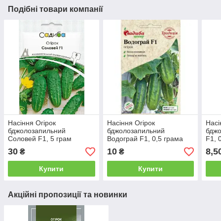
Подібні товари компанії
Насіння Огірок
Насіння Огірок
Насі
бджолозапильний
бджолозапильний
бджо
Соловей F1, 5 грам
Водограй F1, 0,5 грама
F1, 
Садиба центр Традиція
Садиба центр Традиція
30
10
8,5
₴
₴
Купити
Купити
Акційні пропозиції та новинки