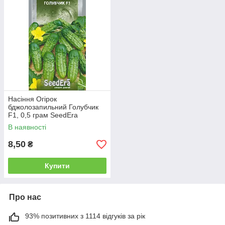
Насіння Огірок
бджолозапильний Голубчик
F1, 0,5 грам SeedEra
В наявності
8,50
₴
Купити
Про нас
93% позитивних з 1114 відгуків за рік