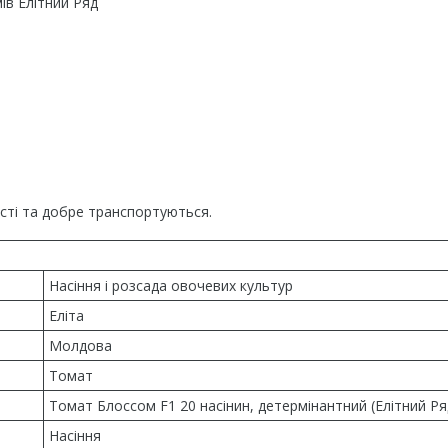
ів Елітний Ряд
ості та добре транспортуються.
Насіння і розсада овочевих культур
Еліта
Молдова
Томат
Томат Блоссом F1 20 насінин, детермінантний (Елітний Ря
Насіння