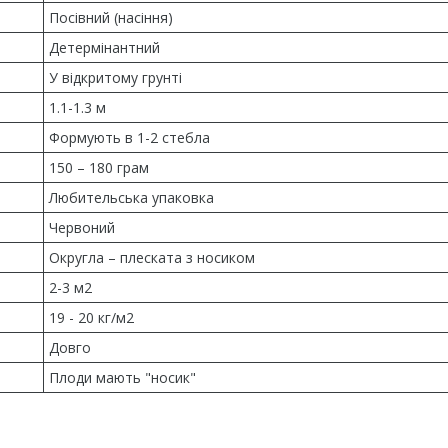
Посівний (насіння)
Детермінантний
У відкритому грунті
1.1-1.3 м
Формують в 1-2 стебла
150 – 180 грам
Любительська упаковка
Червоний
Округла – плеската з носиком
2-3 м2
19 - 20 кг/м2
Довго
Плоди мають "носик"