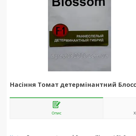
Насіння Томат детермінантний Блоссо
Опис
Х