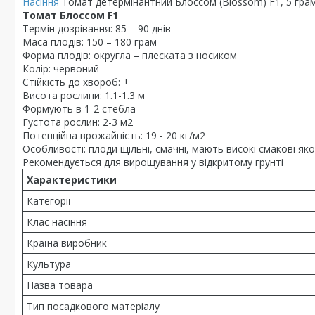
Насіння
Томат детермінантний Блоссом (Blossom) F1, 5 грам
Томат Блоссом F1
Термін дозрівання: 85 – 90 днів
Маса плодів: 150 – 180 грам
Форма плодів: округла – плеската з носиком
Колір: червоний
Стійкість до хвороб: +
Висота рослини: 1.1-1.3 м
Формують в 1-2 стебла
Густота рослин: 2-3 м2
Потенційна врожайність: 19 - 20 кг/м2
Особливості: плоди щільні, смачні, мають високі смакові як
Рекомендується для вирощування у відкритому грунті
Характеристики
Категорії
Клас насіння
Країна виробник
Культура
Назва товара
Тип посадкового матеріалу