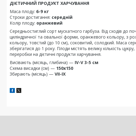
ДІЄТИЧНИЙ ПРОДУКТ ХАРЧУВАННЯ
Маса плоду:
6-9 кг
Строки достигання:
середній
Колір плоду:
оранжевий
Середньостиглий сорт мускатного гарбуза. Від сходів до поч
циліндричної та овальної форми, оранжевого кольору, з р
кольору, товстий (до 10 см), соковитий, солодкий. Маса с
зберігатися до 1 року. Плоди містять велику кількість цукру
переробки на дієтичні продукти харчування.
Висівають (місяць, глибина) —
IV-V 3-5 см
Схема висадки (см) —
150х150
Збирають (місяць) —
VII-IX