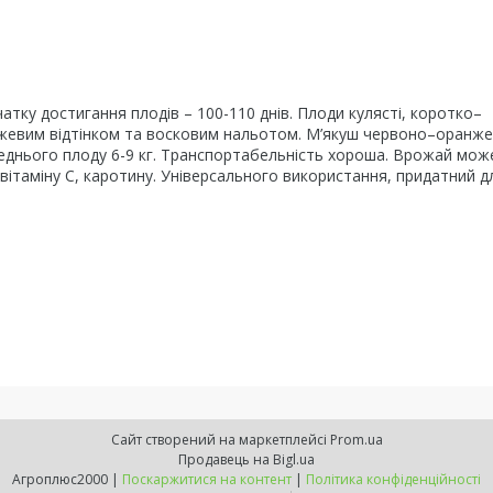
атку достигання плодів – 100-110 днів. Плоди кулясті, коротко–
ожевим відтінком та восковим нальотом. М’якуш червоно–оранж
ереднього плоду 6-9 кг. Транспортабельність хороша. Врожай мож
, вітаміну С, каротину. Універсального використання, придатний д
Сайт створений на маркетплейсі
Prom.ua
Продавець на Bigl.ua
Агроплюс2000 |
Поскаржитися на контент
|
Політика конфіденційності