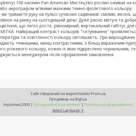
spberry) 100 насінин Pan American Мистецтво рослин оживає на к
м або аерографом м'якими мазками темно-фіолетового кольору.
 тримаєте руку на пульсі сучасних садівників: сміливі, веселі, 
арвінок на ринку на сьогоднішній день! Дуже рясно квітучі та добр
вітіння, що легко росте, рівномірний, вертикальний габітус для 
РИМІТКА: Найкращий контраст кольорів "татуювання" проявляєтьс
мператури та освітленості кольору світлішають.
При вирощуванні
глядають темнішими, менш контрастними, з більш вираженим пур
ого рожевого кольору, кожен із яких підкреслено чорнильним, т
ерджуються менеджером після оформлення замовлення.
Сайт створений на маркетплейсі
Prom.ua
Продавець на Bigl.ua
Агроплюс2000 |
Поскаржитися на контент
|
Політика конфіденційності
Select Language
▼