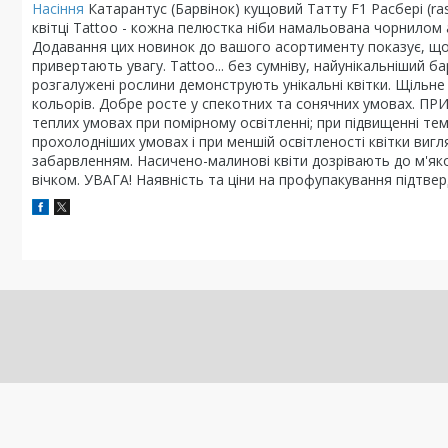
Насіння
Катарантус (Барвінок) кущовий Татту F1 Расбері (ra
квітці Tattoo - кожна пелюстка ніби намальована чорнило
Додавання цих новинок до вашого асортименту показує, що ви
привертають увагу.
Tattoo... без сумніву, найунікальніший б
розгалужені рослини демонструють унікальні квітки. Щільне ц
кольорів. Добре росте у спекотних та сонячних умовах. П
теплих умовах при помірному освітленні; при підвищенні те
прохолодніших умовах і при меншій освітленості квітки ви
забарвленням.
Насичено-малинові квіти дозрівають до м'як
вічком.
УВАГА! Наявність та ціни на профупакування підтв