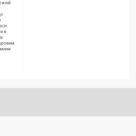
ожній
що
е
всіх
я в
 в
пуровим
емним