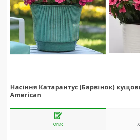
Насіння Катарантус (Барвінок) кущовий
American
Опис
Х