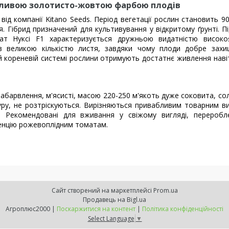
абливою золотисто-жовтою фарбою плодів
ід компанії Kitano Seeds. Період вегетації рослин становить 90
. Гібрид призначений для культивування у відкритому ґрунті. П
ат Нуксі F1 характеризується дружньою видатністю високоя
з великою кількістю листя, завдяки чому плоди добре захищ
 кореневій системі рослини отримують достатнє живлення навіт
абарвлення, м'ясисті, масою 220-250 м'якоть дуже соковита, со
ру, не розтріскуються. Вирізняються привабливим товарним в
. Рекомендовані для вживання у свіжому вигляді, переробл
ренцію рожевоплідним томатам.
Сайт створений на маркетплейсі
Prom.ua
Продавець на Bigl.ua
Агроплюс2000 |
Поскаржитися на контент
|
Політика конфіденційності
Select Language
▼