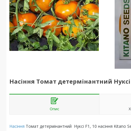
Насіння Томат детермінантний Нуксі F
Опис
Х
Насіння
Томат детермінантний Нуксі F1, 10 насіння Kitano S