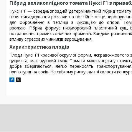
Гібрид великоплідного томата Нуксі F1 з прив
Нуксі F1 — середньопоздній детермінантний гібрид томату в
після висаджування розсади на постійне місце вирощування
для оброблення в теплиці з фіксацією до опори.
Том
врожаю.
Гібрид формує низькорослий пластичний кущ і
потрапляння прямих сонячних променів. Завдяки розвиненій
впливу стресових чинників вирощування.
Характеристика плодів
Плоди Нуксі F1 красивої округлої форми, яскраво-жовтого з
цукриста, має чудовий смак.
Томати мають щільну структу
добре зберігаються, легко переносять транспортування
приготування соків. На свіжому ринку здатні скласти конку