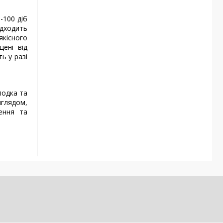
-100 діб
ідходить
кісного
ені від
ь у разі
лодка та
иглядом,
ення та