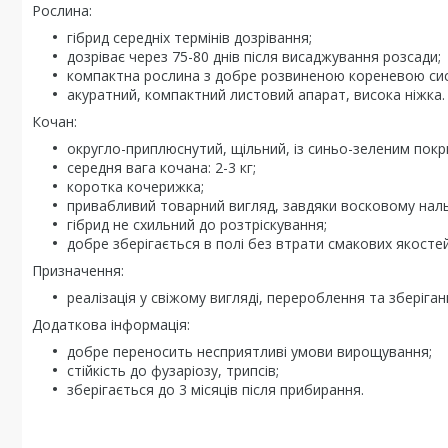
Рослина:
гібрид середніх термінів дозрівання;
дозріває через 75-80 днів після висаджування розсади;
компактна рослина з добре розвиненою кореневою си
акуратний, компактний листовий апарат, висока ніжка.
Кочан:
округло-приплюснутий, щільний, із синьо-зеленим пок
середня вага кочана: 2-3 кг;
коротка кочерижка;
привабливий товарний вигляд, завдяки восковому нал
гібрид не схильний до розтріскування;
добре зберігається в полі без втрати смакових якостей
Призначення:
реалізація у свіжому вигляді, перероблення та зберіган
Додаткова інформація:
добре переносить несприятливі умови вирощування;
стійкість до фузаріозу, трипсів;
зберігається до 3 місяців після прибирання.