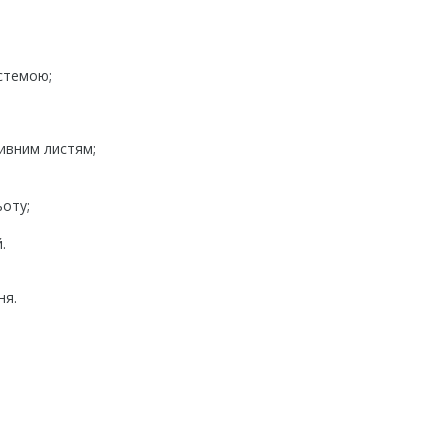
стемою;
ривним листям;
ьоту;
.
ня.