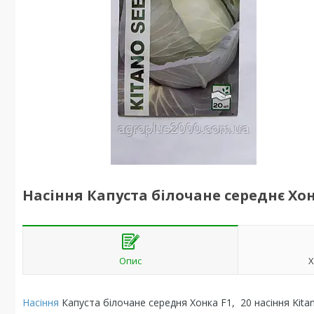
Насіння Капуста білочане середнє Хонк
Опис
Х
Насіння
Капуста білочане середня Хонка F1, 20 насіння Kita