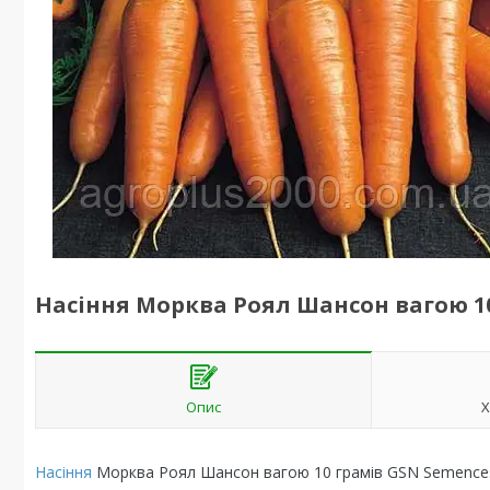
Насіння Морква Роял Шансон вагою 1
Опис
Х
Насіння
Морква Роял Шансон вагою 10 грамів GSN Semence