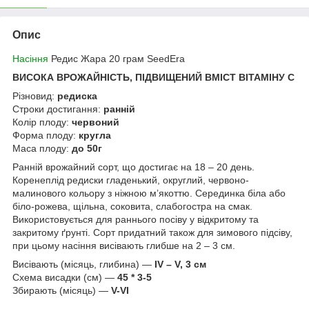
Опис
Насіння
Редис Жара 20 грам SeedEra
ВИСОКА ВРОЖАЙНІСТЬ, ПІДВИЩЕНИЙ ВМІСТ ВІТАМІНУ С
Різновид:
редиска
Строки достигання:
ранній
Колір плоду:
червоний
Форма плоду:
кругла
Маса плоду:
до 50г
Ранній врожайний сорт, що достигає на 18 – 20 день.
Коренеплід редиски гладенький, округлий, червоно-
малинового кольору з ніжною м’якоттю. Серединка біла або
біло-рожева, щільна, соковита, слабогостра на смак.
Використовується для раннього посіву у відкритому та
закритому ґрунті. Сорт придатний також для зимового підсіву,
при цьому насіння висівають глибше на 2 – 3 см.
Висівають (місяць, глибина) —
IV – V, 3 см
Схема висадки (см) —
45 * 3-5
Збирають (місяць) —
V-VI