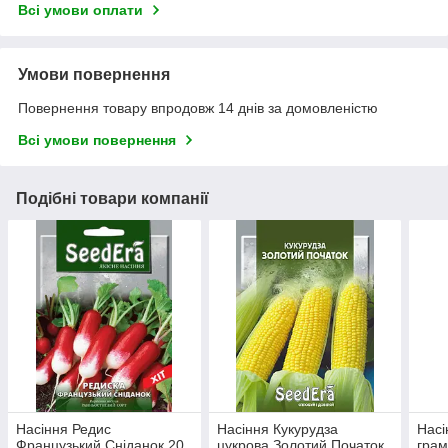
Всі умови оплати
Умови повернення
Повернення товару впродовж 14 днів за домовленістю
Всі умови повернення
Подібні товари компанії
Насіння Редис
Насіння Кукурудза
Насі
Французький Сніданок 20
цукрова Золотий Початок
грам