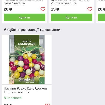
грам SeedEra
20 грам SeedEra
28
15
20
₴
₴
Купити
Купити
Акційні пропозиції та новинки
Насіння Редис Калейдоскоп
10 грам SeedEra
В наявності