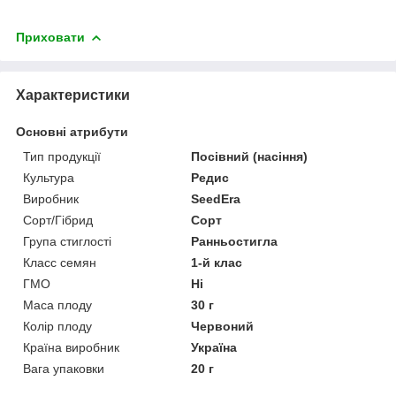
Приховати
Характеристики
Основні атрибути
Тип продукції
Посівний (насіння)
Культура
Редис
Виробник
SeedEra
Сорт/Гібрид
Сорт
Група стиглості
Ранньостигла
Класс семян
1-й клас
ГМО
Ні
Маса плоду
30 г
Колір плоду
Червоний
Країна виробник
Україна
Вага упаковки
20 г