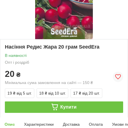
Насіння Редис Жара 20 грам SeedEra
В наявності
Опт і роздріб
20
₴
Мінімальна сума замовлення на сайті — 150 ₴
19 ₴
від 5 шт.
18 ₴
від 10 шт.
17 ₴
від 20 шт.
Купити
Опис
Характеристики
Доставка
Оплата
Умови п