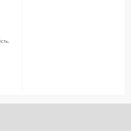
,
ість,