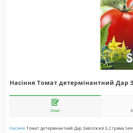
Насіння Томат детермінантний Дар З
Опис
Х
Насіння
Томат детермінантний Дар Заволжжя 0,2 грама See