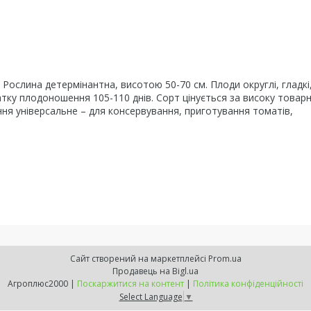
Рослина детермінантна, висотою 50-70 см. Плоди округлі, гладкі
атку плодоношення 105-110 днів. Сорт цінується за високу товарн
ня універсальне – для консервування, приготування томатів,
Сайт створений на маркетплейсі
Prom.ua
Продавець на Bigl.ua
Агроплюс2000 |
Поскаржитися на контент
|
Політика конфіденційності
Select Language
▼