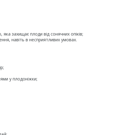
яка захищає плоди від сонячних опіків;
ння, навіть в несприятливих умовах.
р;
лями у плодоніжки;
тей;