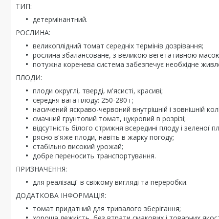
ТИП:
детермінантний.
РОСЛИНА:
великоплідний томат середніх термінів дозрівання;
рослина збалансоване, з великою вегетативною масою, 
потужна коренева система забезпечує необхідне живле
ПЛОДИ:
плоди округлі, тверді, м'ясисті, красиві;
середня вага плоду: 250-280 г;
насичений яскраво-червоний внутрішній і зовнішній колі
смачний грунтовий томат, цукровий в розрізі;
відсутність білого стрижня всередині плоду і зеленої п
рясно в'яже плоди, навіть в жарку погоду;
стабільно високий урожай;
добре переносить транспортування.
ПРИЗНАЧЕННЯ:
для реалізації в свіжому вигляді та переробки.
ДОДАТКОВА ІНФОРМАЦІЯ:
томат придатний для тривалого зберігання;
хороша лежкість, без втрати смакових і товарних якос