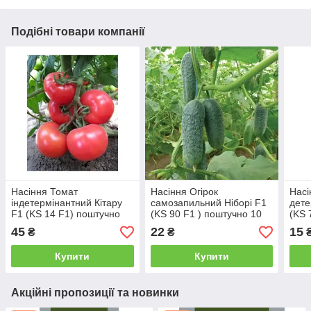
Подібні товари компанії
Насіння Томат
Насіння Огірок
Насі
індетермінантний Кітару
самозапильний Ніборі F1
дете
F1 (KS 14 F1) поштучно
(KS 90 F1 ) поштучно 10
(KS 
10 насінин Kitano Seeds
насінин Kitano Seeds
насі
45
22
15
₴
₴
Купити
Купити
Акційні пропозиції та новинки