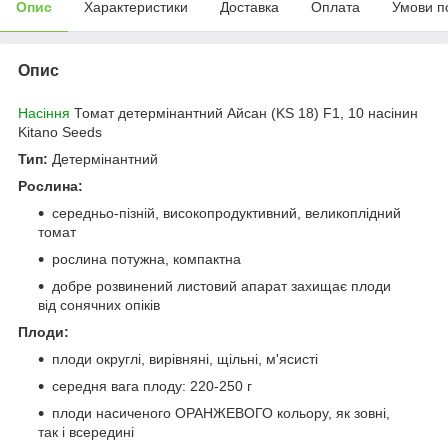
Опис
Характеристики
Доставка
Оплата
Умови п
Опис
Насіння
Томат детермінантний Айсан (KS 18) F1, 10 насінин
Kitano Seeds
Тип:
Детермінантний
Рослина:
середньо-пізній, високопродуктивний, великоплідний
томат
рослина потужна, компактна
добре розвинений листовий апарат захищає плоди
від сонячних опіків
Плоди:
плоди округлі, вирівняні, щільні, м'ясисті
середня вага плоду: 220-250 г
плоди насиченого ОРАНЖЕВОГО кольору, як зовні,
так і всередині