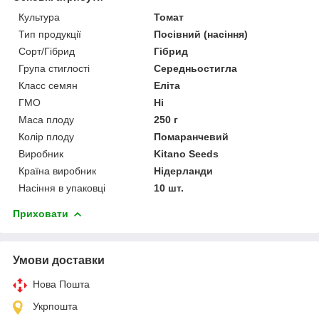
Культура
Томат
Тип продукції
Посівний (насіння)
Сорт/Гібрид
Гібрид
Група стиглості
Середньостигла
Класс семян
Еліта
ГМО
Ні
Маса плоду
250 г
Колір плоду
Помаранчевий
Виробник
Kitano Seeds
Країна виробник
Нідерланди
Насіння в упаковці
10 шт.
Приховати
Умови доставки
Нова Пошта
Укрпошта