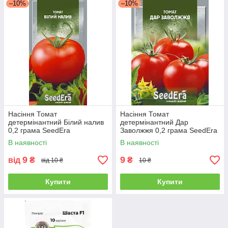
–10%
–10%
Насіння Томат
Насіння Томат
детермінантний Білий налив
детермінантний Дар
0,2 грама SeedEra
Заволжжя 0,2 грама SeedEra
В наявності
В наявності
9
9
від
₴
₴
від 10 ₴
10 ₴
Купити
Купити