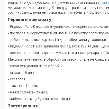
Ридоміл Голд- надзвичайно ефективний комбінований
фунгі
металаксил-М та манкоцеб. Поєднує трансламінарну і систе
рослині, захищаючи не тільки листя і стебла, а й бульби, пло
Переваги препарату
- Ридоміл Голд® володіє лікувальною, викорінювальною, а
- препарат використовується навіть на початку розвитку хв
- забезпечує захист картоплі під час зберігання у сховищах;
- Ридоміл Голд® має тривалий період захисту - 14 днів, що на
- препарат належить до класу малотоксичних препаратів (ЛД5
Максимальна кількість обробок за сезон - 3, але не більше д
Термін очікування після обробки:
- огірки - 10 днів;
- картопля;
- томати - 14 днів;
- виноградники - 25 днів;
- цибуля, окрім цибулі на перо - 30 днів.
Застосування