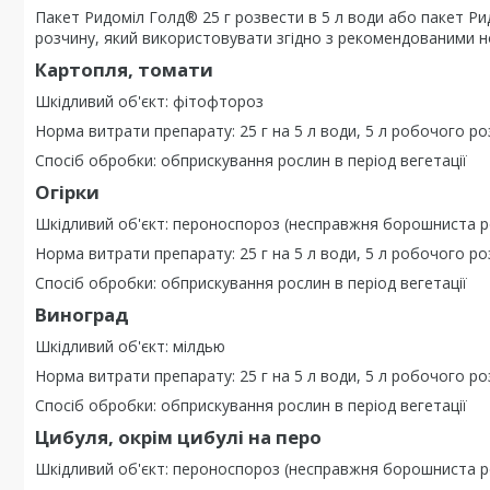
Пакет Ридоміл Голд® 25 г розвести в 5 л води або пакет Р
розчину, який використовувати згідно з рекомендованими но
Картопля, томати
Шкідливий об'єкт: фітофтороз
Норма витрати препарату: 25 г на 5 л води, 5 л робочого ро
Спосіб обробки: обприскування рослин в період вегетації
Огірки
Шкідливий об'єкт: пероноспороз (несправжня борошниста р
Норма витрати препарату: 25 г на 5 л води, 5 л робочого ро
Спосіб обробки: обприскування рослин в період вегетації
Виноград
Шкідливий об'єкт: мілдью
Норма витрати препарату: 25 г на 5 л води, 5 л робочого ро
Спосіб обробки: обприскування рослин в період вегетації
Цибуля, окрім цибулі на перо
Шкідливий об'єкт: пероноспороз (несправжня борошниста р