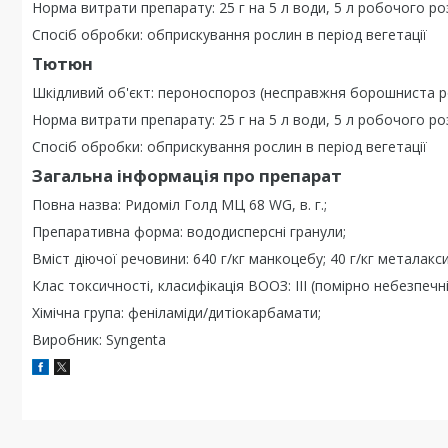
Норма витрати препарату: 25 г на 5 л води, 5 л робочого ро
Спосіб обробки: обприскування рослин в період вегетації
Тютюн
Шкідливий об'єкт: пероноспороз (несправжня борошниста р
Норма витрати препарату: 25 г на 5 л води, 5 л робочого ро
Спосіб обробки: обприскування рослин в період вегетації
Загальна інформація про препарат
Повна назва: Ридоміл Голд МЦ 68 WG, в. г.;
Препаративна форма: вододисперсні гранули;
Вміст діючої речовини: 640 г/кг манкоцебу; 40 г/кг металакс
Клас токсичності, класифікація ВООЗ: III (помірно небезпечн
Хімічна група: феніламіди/дитіокарбамати;
Виробник: Syngenta