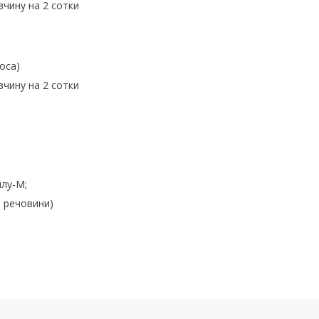
зчину на 2 сотки
оса)
зчину на 2 сотки
илу-М;
і речовини)