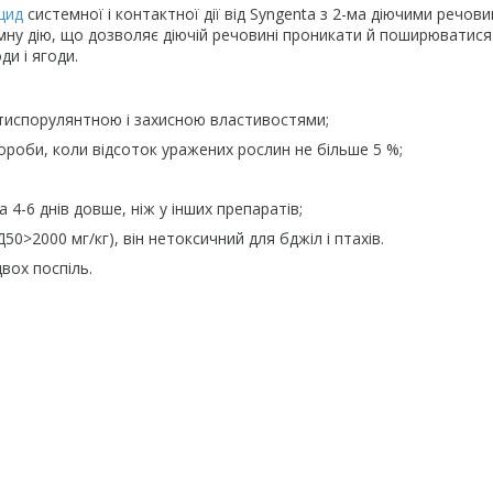
цид
системної і контактної дії від Syngenta з 2-ма діючими речови
мну дію, що дозволяє діючій речовині проникати й поширюватися 
ди і ягоди.
нтиспорулянтною і захисною властивостями;
ороби, коли відсоток уражених рослин не більше 5 %;
 4-6 днів довше, ніж у інших препаратів;
0>2000 мг/кг), він нетоксичний для бджіл і птахів.
вох поспіль.