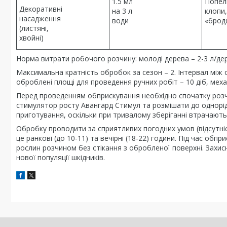
1.5 мл
Попели
Декоративні
на 3 л
клопи,
насадження
води
«брод
(листяні,
хвойні)
Норма витрати робочого розчину: молоді дерева – 2-3 л/дер
Максимальна кратність обробок за сезон – 2. Інтервал між 
оброблені площі для проведення ручних робіт – 10 діб, меха
Перед проведенням обприскування необхідно спочатку розчи
стимулятор росту Авангард Стимул та розмішати до однорі
приготування, оскільки при тривалому зберіганні втрачають
Обробку проводити за сприятливих погодних умов (відсутні
це ранкові (до 10-11) та вечірні (18-22) години. Під час об
рослин розчином без стікання з обробленої поверхні. Захис
нової популяції шкідників.