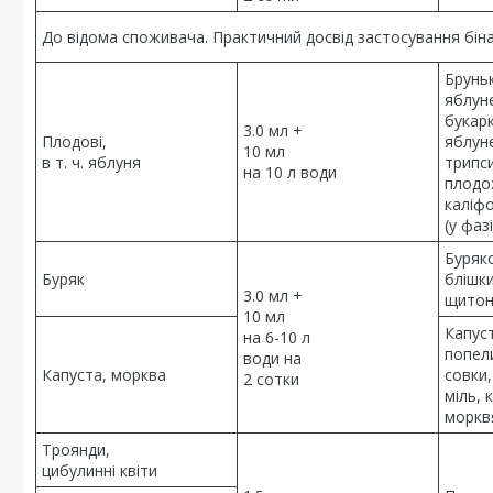
До відома споживача. Практичний досвід застосування бін
Брунь
яблуне
букарк
3.0 мл +
Плодові,
яблун
10 мл
в т. ч. яблуня
трипси
на 10 л води
плодо
каліфо
(у фаз
Буряко
Буряк
блішки
3.0 мл +
щитон
10 мл
Капуст
на 6-10 л
попели
води на
Капуста, морква
совки,
2 сотки
міль, 
моркв
Троянди,
цибулинні квіти