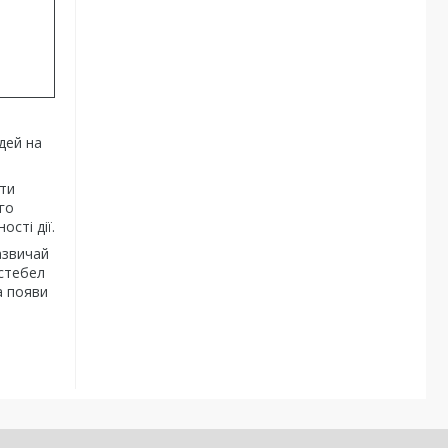
дей на
ати
го
сті дії.
азвичай
 стебел
а появи