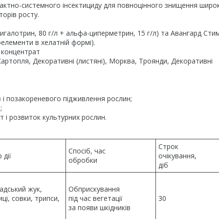
актно-системного інсектициду для повноцінного знищення широ
торів росту.
цигалотрин, 80 г/л + альфа-циперметрин, 15 г/л) та Авангард Сти
роелементи в хелатній формі).
й концентрат
Картопля, Декоративні (листяні), Морква, Троянди, Декоративні
 і позакореневого підживлення рослин;
;
т і розвиток культурних рослин.
Строк
Спосіб, час
 дії
очікування,
обробки
діб
адський жук,
Обприскування
ці, совки, трипси,
під час вегетації
30
за появи шкідників