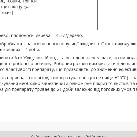
ці, совки, трипси,
 щитівка (у фазі
-
яжки»)
ево, плодоносні дерева – 3-5 л/дерево.
обробками – за появи нової популяції шкідників. Строк виходу лю
нізованих – 4 доби.
нити Ато Жук у чистій воді та ретельно перемішати, потім дод
дності робочого розчину. Робочий розчин використати в день йо
ся властивості препарату, що призводить до зниження ефективно
сть поривчастого вітру, температура повітря не вище +25°С) – з
прискування необхідно забезпечити рівномірне покриття листків та
на дія препарату триває до 21 доби залежно від погодних умов т
Сайт створений на маркетплейсі
Prom.ua