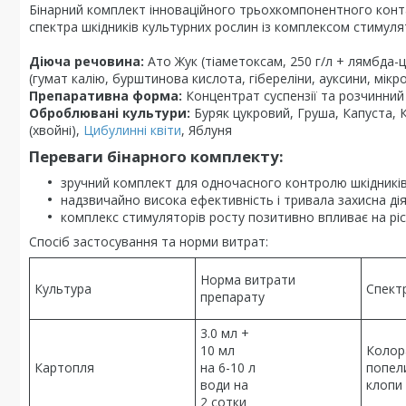
Бінарний комплект інноваційного трьохкомпонентного конт
спектра шкідників культурних рослин із комплексом стимуля
Діюча речовина:
Ато Жук (тіаметоксам, 250 г/л + лямбда-
(гумат калію, бурштинова кислота, гібереліни, ауксини, мік
Препаративна форма:
Концентрат суспензії та розчинни
Оброблювані культури:
Буряк цукровий, Груша, Капуста, 
(хвойні),
Цибулинні квіти
, Яблуня
Переваги бінарного комплекту:
зручний комплект для одночасного контролю шкідників
надзвичайно висока ефективність і тривала захисна дія
комплекс стимуляторів росту позитивно впливає на ріс
Спосіб застосування та норми витрат:
Норма витрати
Культура
Спектр
препарату
3.0 мл +
10 мл
Колор
Картопля
на 6-10 л
попели
води на
клопи
2 сотки