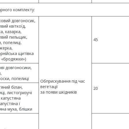
арного комплекту:
ковий довгоносик,
вий квіткоїд,
а, казарка,
евий пильщик,
45
, попелиці,
жерка,
рнійська щитівка
і «бродяжки»)
ві довгоносики,
,
оски, попелиці
Обприскування під час
вегетації
яний білан,
20
за появи шкідників
ці, листогризучі
 капустяна
капустяна і
яна муха, блішки