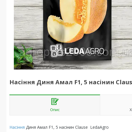
Насіння Диня Амал F1, 5 насінин Clau
Опис
Х
Насіння
Диня Амал F1, 5 насінин Clause LedaAgro