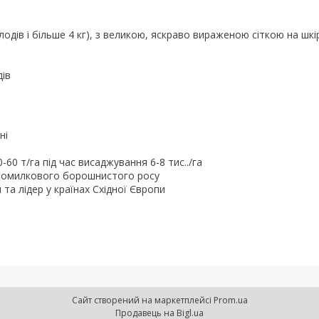
одів і більше 4 кг), з великою, яскраво вираженою сіткою на шкі
дів
ні
60 т/га під час висаджування 6-8 тис../га
о помилкового борошнистого росу
та лідер у країнах Східної Європи
Сайт створений на маркетплейсі
Prom.ua
Продавець на Bigl.ua