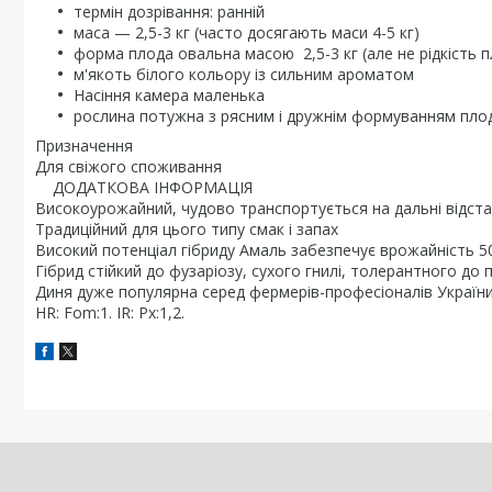
термін дозрівання: ранній
маса — 2,5-3 кг (часто досягають маси 4-5 кг)
форма плода овальна масою 2,5-3 кг (але не рідкість пл
м'якоть білого кольору із сильним ароматом
Насіння камера маленька
рослина потужна з рясним і дружнім формуванням пло
Призначення
Для свіжого споживання
ДОДАТКОВА ІНФОРМАЦІЯ
Високоурожайний, чудово транспортується на дальні відста
Традиційний для цього типу смак і запах
Високий потенціал гібриду Амаль забезпечує врожайність 50-
Гібрид стійкий до фузаріозу, сухого гнилі, толерантного д
Диня дуже популярна серед фермерів-професіоналів України 
HR: Fom:1. IR: Px:1,2.