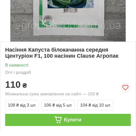
Насіння Капуста білокачанна середня
Центуріон F1, 100 насінин Clause Агропак
В наявності
Опт і роздріб
110
₴
Мінімальна сума замовлення на сайті — 150 ₴
108 ₴
від 3 шт.
106 ₴
від 5 шт.
104 ₴
від 10 шт.
Купити