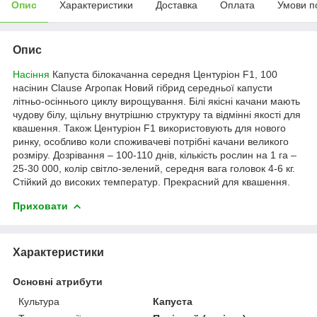
Опис
Характеристики
Доставка
Оплата
Умови п
Опис
Насіння
Капуста білокачанна середня Центуріон F1, 100
насінин Clause Агропак
Новий гібрид середньої капусти
літньо-осіннього циклу вирощування. Білі якісні качани мають
чудову білу, щільну внутрішню структуру та відмінні якості для
квашення. Також Центуріон F1 використовують для нового
ринку, особливо коли споживачеві потрібні качани великого
розміру. Дозрівання – 100-110 днів, кількість рослин на 1 га –
25-30 000, колір світло-зелений, середня вага головок 4-6 кг.
Стійкий до високих температур. Прекрасний для квашення.
Приховати
Характеристики
Основні атрибути
Культура
Капуста