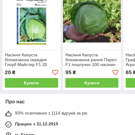
Насіння Капуста
Насіння Капуста
Насі
білокачанна середня
білокачанна рання Парел
Граф
Глоуб Майстер F1 20
F1 поштучно 100 насінин
Агро
насінин Takii Seed Агропак
Bejo Zaden
20
95
65
₴
₴
Купити
Купити
Про нас
93% позитивних з 1114 відгуків за рік
Працює з 31.12.2015
м. Харків