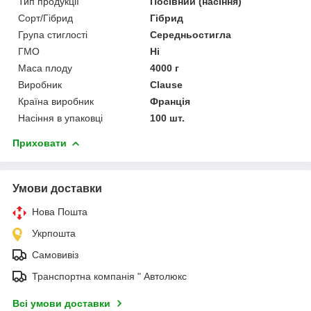
Тип продукції
Посівний (насіння)
Сорт/Гібрид
Гібрид
Група стиглості
Середньостигла
ГМО
Ні
Маса плоду
4000 г
Виробник
Clause
Країна виробник
Франція
Насіння в упаковці
100 шт.
Приховати
Умови доставки
Нова Пошта
Укрпошта
Самовивіз
Транспортна компанія " Автолюкс
Всі умови доставки