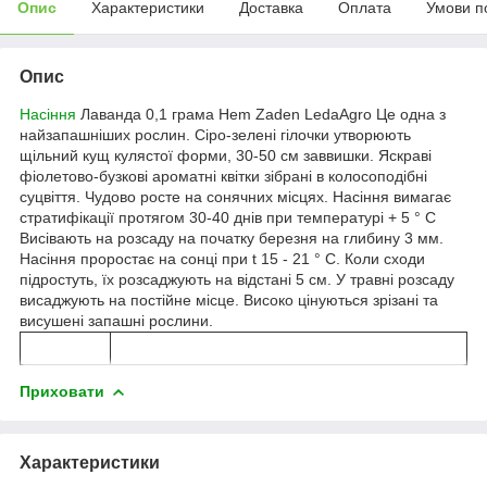
Опис
Характеристики
Доставка
Оплата
Умови п
Опис
Насіння
Лаванда 0,1 грама Hem Zaden LedaAgro Це одна з
найзапашніших рослин. Сіро-зелені гілочки утворюють
щільний кущ кулястої форми, 30-50 см заввишки. Яскраві
фіолетово-бузкові ароматні квітки зібрані в колосоподібні
суцвіття. Чудово росте на сонячних місцях. Насіння вимагає
стратифікації протягом 30-40 днів при температурі + 5 ° С
Висівають на розсаду на початку березня на глибину 3 мм.
Насіння проростає на сонці при t 15 - 21 ° С. Коли сходи
підростуть, їх розсаджують на відстані 5 см. У травні розсаду
висаджують на постійне місце. Високо цінуються зрізані та
висушені запашні рослини.
Приховати
Характеристики