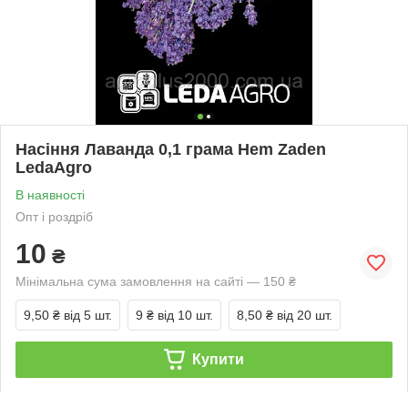
Насіння Лаванда 0,1 грама Hem Zaden
LedaAgro
В наявності
Опт і роздріб
10
₴
Мінімальна сума замовлення на сайті — 150 ₴
9,50 ₴
від 5 шт.
9 ₴
від 10 шт.
8,50 ₴
від 20 шт.
Купити