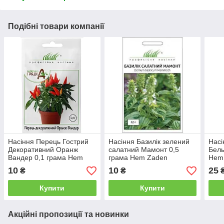
Подібні товари компанії
Насіння Перець Гострий
Насіння Базилік зелений
Насі
Декоративний Оранж
салатний Мамонт 0,5
Бель
Вандер 0,1 грама Hem
грама Hem Zaden
Hem 
Zaden
10
10
25
₴
₴
Купити
Купити
Акційні пропозиції та новинки