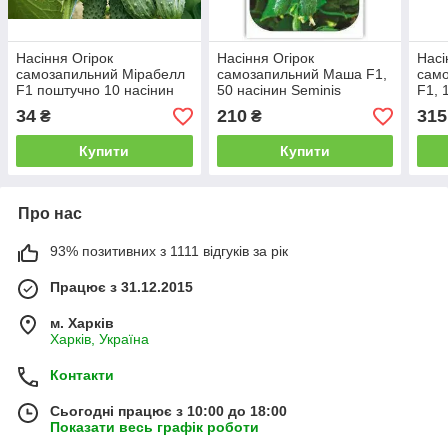
Насіння Огірок
Насіння Огірок
Насі
самозапильний Мірабелл
самозапильний Маша F1,
сам
F1 поштучно 10 насінин
50 насінин Seminis
F1, 
Seminis
34
210
315
₴
₴
Купити
Купити
Про нас
93% позитивних з 1111 відгуків за рік
Працює з 31.12.2015
м. Харків
Харків, Україна
Контакти
Сьогодні працює з 10:00 до 18:00
Показати весь графік роботи