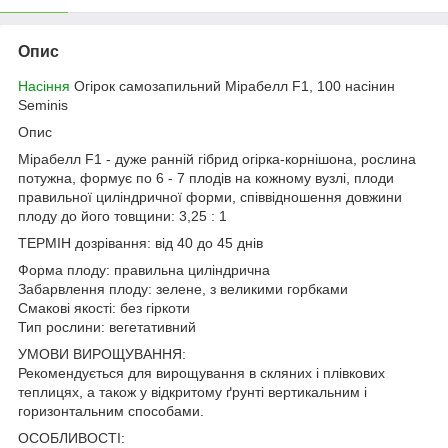
Опис
Насіння
Огірок самозапильний Мірабелл F1, 100 насінин
Seminis
Опис
Мірабелл F1 - дуже ранній гібрид огірка-корнішона, рослина
потужна, формує по 6 - 7 плодів на кожному вузлі, плоди
правильної циліндричної форми, співвідношення довжини
плоду до його товщини: 3,25 : 1
ТЕРМІН дозрівання: від 40 до 45 днів
Форма плоду: правильна циліндрична
Забарвлення плоду: зелене, з великими горбками
Смакові якості: без гіркоти
Тип рослини: вегетативний
УМОВИ ВИРОЩУВАННЯ:
Рекомендується для вирощування в скляних і плівкових
теплицях, а також у відкритому ґрунті вертикальним і
горизонтальним способами.
ОСОБЛИВОСТІ: