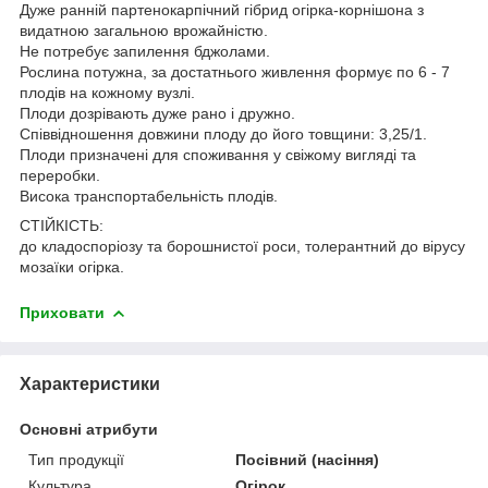
Дуже ранній партенокарпічний гібрид огірка-корнішона з
видатною загальною врожайністю.
Не потребує запилення бджолами.
Рослина потужна, за достатнього живлення формує по 6 - 7
плодів на кожному вузлі.
Плоди дозрівають дуже рано і дружно.
Співвідношення довжини плоду до його товщини: 3,25/1.
Плоди призначені для споживання у свіжому вигляді та
переробки.
Висока транспортабельність плодів.
СТІЙКІСТЬ:
до кладоспоріозу та борошнистої роси, толерантний до вірусу
мозаїки огірка.
Приховати
Характеристики
Основні атрибути
Тип продукції
Посівний (насіння)
Культура
Огірок