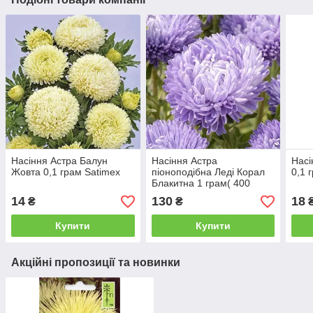
Насіння Астра Балун
Насіння Астра
Насі
Жовта 0,1 грам Satimex
піоноподібна Леді Корал
0,1 
Блакитна 1 грам( 400
насінин) Satimex
14
130
18
₴
₴
Купити
Купити
Акційні пропозиції та новинки