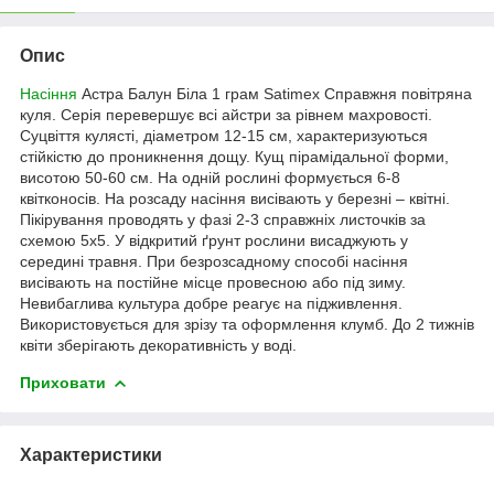
Опис
Насіння
Астра Балун Біла 1 грам Satimex
Справжня повітряна
куля. Серія перевершує всі айстри за рівнем махровості.
Суцвіття кулясті, діаметром 12-15 см, характеризуються
стійкістю до проникнення дощу. Кущ пірамідальної форми,
висотою 50-60 см. На одній рослині формується 6-8
квітконосів. На розсаду насіння висівають у березні – квітні.
Пікірування проводять у фазі 2-3 справжніх листочків за
схемою 5x5. У відкритий ґрунт рослини висаджують у
середині травня. При безрозсадному способі насіння
висівають на постійне місце провесною або під зиму.
Невибаглива культура добре реагує на підживлення.
Використовується для зрізу та оформлення клумб. До 2 тижнів
квіти зберігають декоративність у воді.
Приховати
Характеристики