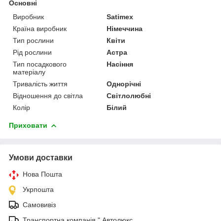
Основні
Виробник
Satimex
Країна виробник
Німеччина
Тип рослини
Квіти
Рід рослини
Астра
Тип посадкового
Насіння
матеріалу
Тривалість життя
Однорічні
Відношення до світла
Світлолюбні
Колір
Білий
Приховати
Умови доставки
Нова Пошта
Укрпошта
Самовивіз
Транспортна компанія " Автолюкс