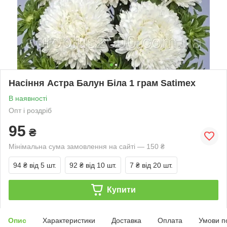
Насіння Астра Балун Біла 1 грам Satimex
В наявності
Опт і роздріб
95
₴
Мінімальна сума замовлення на сайті — 150 ₴
94 ₴
від 5 шт.
92 ₴
від 10 шт.
7 ₴
від 20 шт.
Купити
Опис
Характеристики
Доставка
Оплата
Умови п