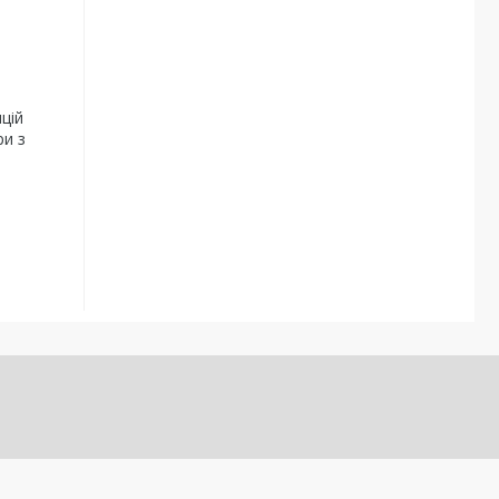
цій
ри з