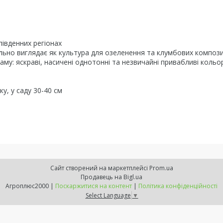
південних регіонах
льно виглядає як культура для озеленення та клумбових компози
гаму: яскраві, насичені однотонні та незвичайні привабливі кольо
ку, у саду 30-40 см
Сайт створений на маркетплейсі
Prom.ua
Продавець на Bigl.ua
Агроплюс2000 |
Поскаржитися на контент
|
Політика конфіденційності
Select Language
▼