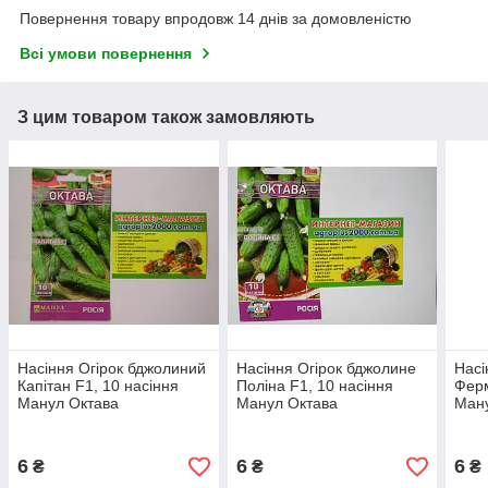
Повернення товару впродовж 14 днів за домовленістю
Всі умови повернення
З цим товаром також замовляють
Насіння Огірок бджолиний
Насіння Огірок бджолине
Насі
Капітан F1, 10 насіння
Поліна F1, 10 насіння
Ферм
Манул Октава
Манул Октава
Ман
6
6
6
₴
₴
₴