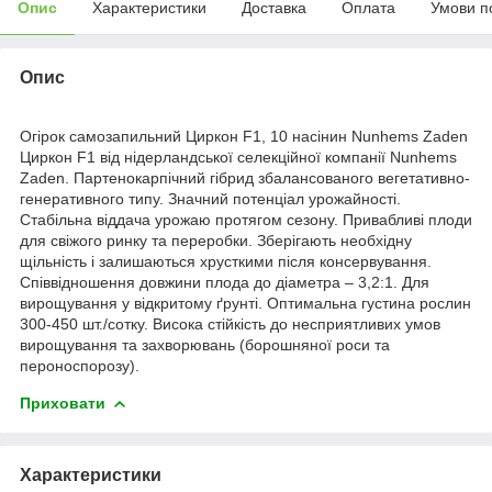
Опис
Характеристики
Доставка
Оплата
Умови п
Опис
Огірок самозапильний Циркон F1, 10 насінин Nunhems Zaden
Циркон F1 від нідерландської селекційної компанії Nunhems
Zaden. Партенокарпічний гібрид збалансованого вегетативно-
генеративного типу. Значний потенціал урожайності.
Стабільна віддача урожаю протягом сезону. Привабливі плоди
для свіжого ринку та переробки. Зберігають необхідну
щільність і залишаються хрусткими після консервування.
Співвідношення довжини плода до діаметра – 3,2:1. Для
вирощування у відкритому ґрунті. Оптимальна густина рослин
300-450 шт./сотку. Висока стійкість до несприятливих умов
вирощування та захворювань (борошняної роси та
пероноспорозу).
Приховати
Характеристики