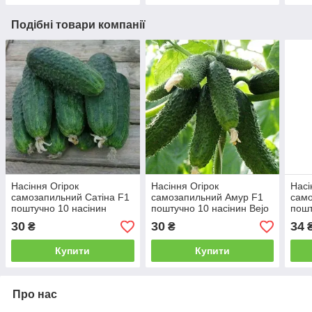
Подібні товари компанії
Насіння Огірок
Насіння Огірок
Насі
самозапильний Сатіна F1
самозапильний Амур F1
само
поштучно 10 насінин
поштучно 10 насінин Bejo
пошт
Nunhems
Zaden
Nun
30
30
34
₴
₴
Купити
Купити
Про нас